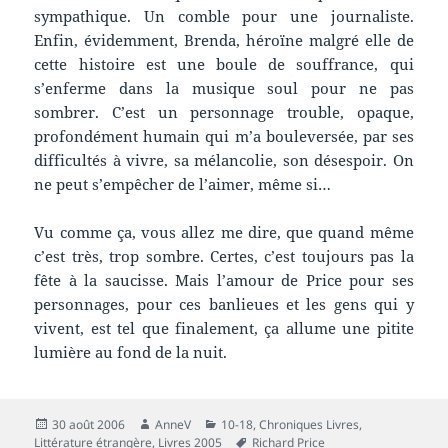
sympathique. Un comble pour une journaliste.
Enfin, évidemment, Brenda, héroïne malgré elle de
cette histoire est une boule de souffrance, qui
s’enferme dans la musique soul pour ne pas
sombrer. C’est un personnage trouble, opaque,
profondément humain qui m’a bouleversée, par ses
difficultés à vivre, sa mélancolie, son désespoir. On
ne peut s’empêcher de l’aimer, même si…
Vu comme ça, vous allez me dire, que quand même
c’est très, trop sombre. Certes, c’est toujours pas la
fête à la saucisse. Mais l’amour de Price pour ses
personnages, pour ces banlieues et les gens qui y
vivent, est tel que finalement, ça allume une pitite
lumière au fond de la nuit.
Publié
Auteur
Catégories
30 août 2006
AnneV
10-18
,
Chroniques Livres
,
le
Mots-
Littérature étrangère
,
Livres 2005
Richard Price