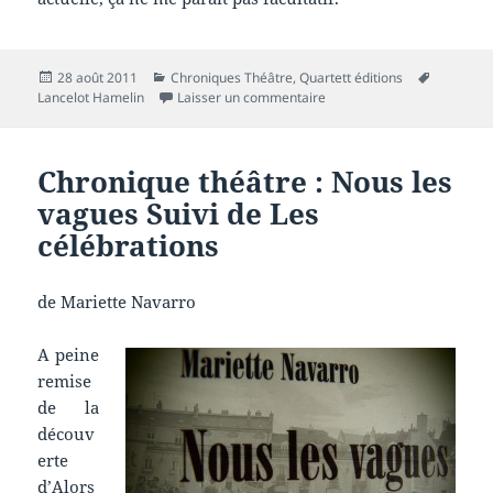
Publié
Catégories
Mots-
28 août 2011
Chroniques Théâtre
,
Quartett éditions
le
sur Chronique théâtre : V
clés
Lancelot Hamelin
Laisser un commentaire
Chronique théâtre : Nous les
vagues Suivi de Les
célébrations
de Mariette Navarro
A peine
remise
de la
découv
erte
d’
Alors