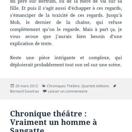
du père sur Bertram, ou de la mère de Val sur sa
fille. Et puis il s’agit aussi d’échapper à ces regards,
s’émanciper de la toxicité de ces regards. Jusqu’à
Mob, le dernier de la chaîne, qui refuse
complètement qu’on le regarde. Mais à part ça, je
vous avoue que j’aurais bien besoin d’une
explication de texte.
Reste une pièce intrigante et complexe, qui
déploierait probablement tout son sel sur une scène.
Publié
Catégories
Mots-
20 mars 2012
Chroniques Théâtre
,
Quartett éditions
le
sur Chronique théâtre : Reg
clés
Bernard Souviraa
Laisser un commentaire
Chronique théâtre :
Vraiment un homme à
Sangatte