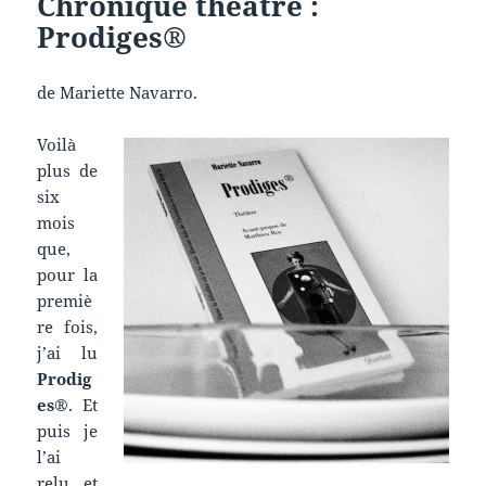
Chronique théâtre :
Prodiges®
de Mariette Navarro.
Voilà
plus de
six
mois
que,
pour la
premiè
re fois,
j’ai lu
Prodig
es®
. Et
puis je
l’ai
relu, et