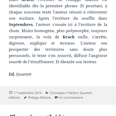
identifiable dès la première phrase. Et pourtant, à
chaque nouveau texte l’auteur réussit à réinventer
son écriture. Après l’écriture du souffle dans
Septembres
, l’auteur s’essaie ici à l’écriture de la
chute. Moins homogène, plus polymorphe, toujours
surprenante, la voix de
Krach
enfle, s’arrête,
digresse, explique et terrasse. L’auteur ose
prospecter des territoires sans doute plus
personnels, le texte s’en nourrit, diffuse l’angoisse
sourde de l’étouffement. Et ébranle son lecteur.
Ed.
Quartett
Publié
Catégories
17 septembre 2016
Chroniques Théâtre
,
Quartett
le
Mots-
sur Chronique théâtre 
éditions
Philippe Malone
Un commentaire
clés