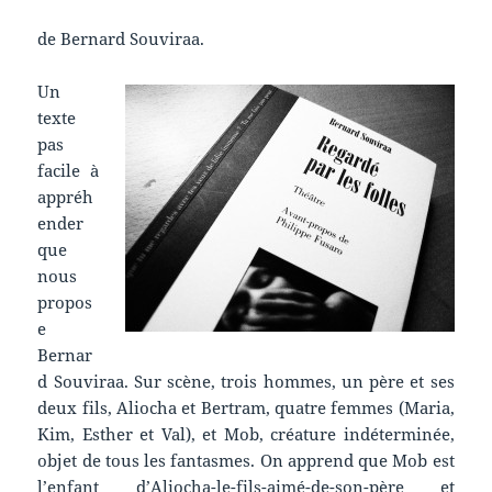
de Bernard Souviraa.
Un
texte
pas
facile à
appréh
ender
que
nous
propos
e
Bernar
d Souviraa. Sur scène, trois hommes, un père et ses
deux fils, Aliocha et Bertram, quatre femmes (Maria,
Kim, Esther et Val), et Mob, créature indéterminée,
objet de tous les fantasmes. On apprend que Mob est
l’enfant d’Aliocha-le-fils-aimé-de-son-père et