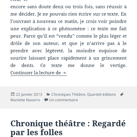
encore sans doute deux ou trois fois, sans réussir à
me décider. Je ne pouvais rien écrire sur ce texte. En
l’ouvrant à nouveau ce matin, je crois voir poindre
une explication à ce phénomène : ce texte me fait
peur. Parce qu’il est “vendu” comme le plus léger et
drôle de son auteur, et que je n’arrive pas à le
prendre avec légèreté, la moindre esquisse de
sourire laissant place rapidement à un grincement
de dents. Ce texte me donne le vertige.
Chronique théâtre : Prodiges®
Continuer la lecture de
Publié
Catégories
Mots-
22 janvier 2013
Chroniques Théâtre
,
Quartett éditions
le
sur Chronique théâtre : Prodiges®
clés
Mariette Navarro
Un commentaire
Chronique théâtre : Regardé
par les folles