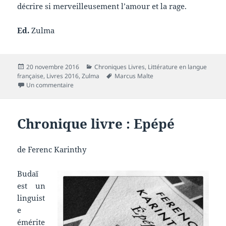
décrire si merveilleusement l’amour et la rage.
Ed.
Zulma
Publié
Catégories
20 novembre 2016
Chroniques Livres
,
Littérature en langue
le
Mots-
française
,
Livres 2016
,
Zulma
Marcus Malte
sur Chronique livre : Le Garçon
clés
Un commentaire
Chronique livre : Epépé
de Ferenc Karinthy
Budaï
est un
linguist
e
émérite