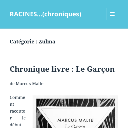
RACINES…(chroniques)
MENU
ET
WIDGETS
Catégorie :
Zulma
Chronique livre : Le Garçon
de Marcus Malte.
Comme
nt
raconte
r le
début