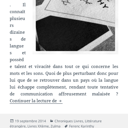
. Il
connaît
plusieu
rs
dizaine
s de
langue
s et
possèd
e talent et vivacité dans tout ce qui concerne les
mots et les sons. Quoi de plus perturbant donc pour
lui que de se retrouver dans un pays où la langue
lui échappe complètement, rendant toute tentative
de communication affreusement malaisée ?
Chronique livre : Epépé
Continuer la lecture de
Publié
Catégories
19 septembre 2014
Chroniques Livres
,
Littérature
le
Mots-
étrangère
,
Livres XXème
,
Zulma
Ferenc Karinthy