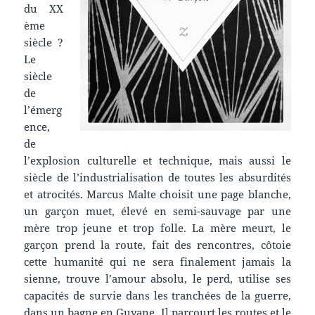
du XX
ème
siècle ?
Le
siècle
de
l’émerg
ence,
de
l’explosion culturelle et technique, mais aussi le
siècle de l’industrialisation de toutes les absurdités
et atrocités. Marcus Malte choisit une page blanche,
un garçon muet, élevé en semi-sauvage par une
mère trop jeune et trop folle. La mère meurt, le
garçon prend la route, fait des rencontres, côtoie
cette humanité qui ne sera finalement jamais la
sienne, trouve l’amour absolu, le perd, utilise ses
capacités de survie dans les tranchées de la guerre,
dans un bagne en Guyane. Il parcourt les routes et le