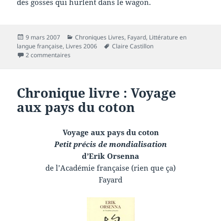
des gosses qui hurlent dans le wagon.
Publié
Catégories
9 mars 2007
Chroniques Livres
,
Fayard
,
Littérature en
le
Mots-
langue française
,
Livres 2006
Claire Castillon
sur Chronique livre : Insecte
clés
2 commentaires
Chronique livre : Voyage
aux pays du coton
Voyage aux pays du coton
Petit précis de mondialisation
d’Erik Orsenna
de l’Académie française (rien que ça)
Fayard