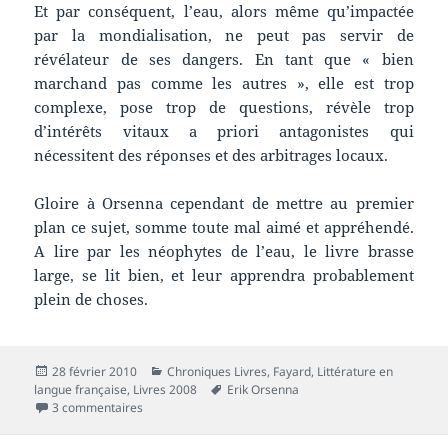
Et par conséquent, l’eau, alors même qu’impactée
par la mondialisation, ne peut pas servir de
révélateur de ses dangers. En tant que « bien
marchand pas comme les autres », elle est trop
complexe, pose trop de questions, révèle trop
d’intérêts vitaux a priori antagonistes qui
nécessitent des réponses et des arbitrages locaux.
Gloire à Orsenna cependant de mettre au premier
plan ce sujet, somme toute mal aimé et appréhendé.
A lire par les néophytes de l’eau, le livre brasse
large, se lit bien, et leur apprendra probablement
plein de choses.
Publié
Catégories
28 février 2010
Chroniques Livres
,
Fayard
,
Littérature en
le
Mots-
langue française
,
Livres 2008
Erik Orsenna
sur Chronique livre : L’avenir de l’eau (Petit précis de mo
clés
3 commentaires