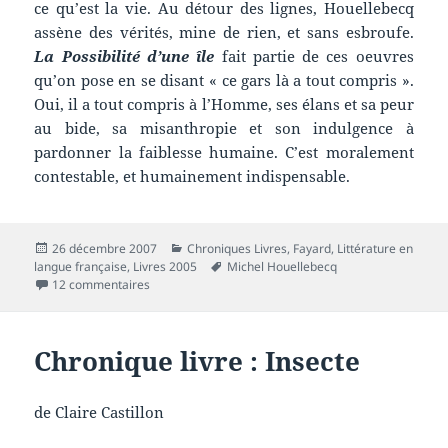
ce qu’est la vie. Au détour des lignes, Houellebecq
assène des vérités, mine de rien, et sans esbroufe.
La Possibilité d’une île
fait partie de ces oeuvres
qu’on pose en se disant « ce gars là a tout compris ».
Oui, il a tout compris à l’Homme, ses élans et sa peur
au bide, sa misanthropie et son indulgence à
pardonner la faiblesse humaine. C’est moralement
contestable, et humainement indispensable.
Publié
Catégories
26 décembre 2007
Chroniques Livres
,
Fayard
,
Littérature en
le
Mots-
langue française
,
Livres 2005
Michel Houellebecq
sur Chronique Livre : La Possibilité d’une île
clés
12 commentaires
Chronique livre : Insecte
de Claire Castillon