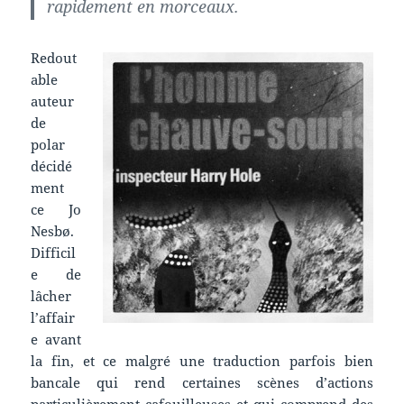
rapidement en morceaux.
Redout
able
auteur
de
polar
décidé
ment
ce Jo
Nesbø.
Difficil
e de
lâcher
l’affair
e avant
la fin, et ce malgré une traduction parfois bien
bancale qui rend certaines scènes d’actions
particulièrement cafouilleuses et qui comprend des