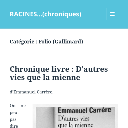
RACINES…(chroniques)
MENU
ET
WIDGETS
Catégorie :
Folio (Gallimard)
Chronique livre : D’autres
vies que la mienne
d’Emmanuel Carrère.
On ne
peut
pas
dire