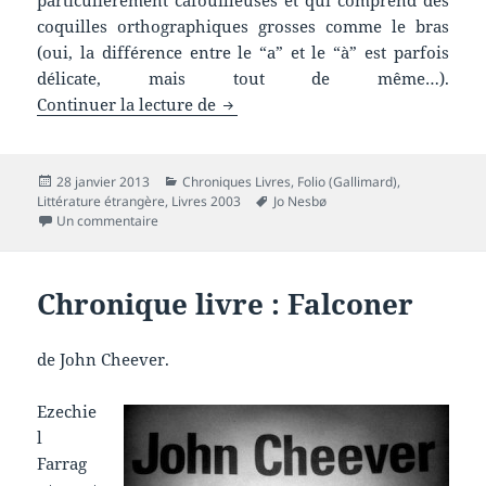
coquilles orthographiques grosses comme le bras
(oui, la différence entre le “a” et le “à” est parfois
délicate, mais tout de même…).
Chronique livre : L’homme chauv
Continuer la lecture de
Publié
Catégories
28 janvier 2013
Chroniques Livres
,
Folio (Gallimard)
,
le
Mots-
Littérature étrangère
,
Livres 2003
Jo Nesbø
sur Chronique livre : L’homme chauve-souris
clés
Un commentaire
Chronique livre : Falconer
de John Cheever.
Ezechie
l
Farrag