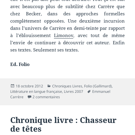
avec beaucoup plus de subtilité chez Carrère que
chez Becker, dans des approches formelles
complètement opposées. Une deuxième incursion
dans l’univers de Carrère en demi-teinte par rapport
à l’éblouissement
Limonov
, avec tout de même
l’envie de continuer à découvrir cet auteur. Enfin
ses textes. Seulement ses textes.
Ed. Folio
Publié
Catégories
18 octobre 2012
Chroniques Livres
,
Folio (Gallimard)
,
le
Mots-
Littérature en langue française
,
Livres 2007
Emmanuel
sur Chronique livre : Un roman russe
clés
Carrère
2 commentaires
Chronique livre : Chasseur
de têtes