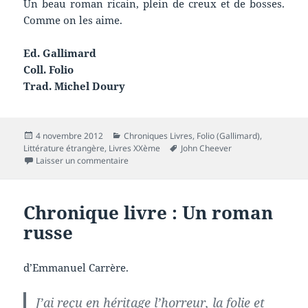
Un beau roman ricain, plein de creux et de bosses.
Comme on les aime.
Ed. Gallimard
Coll. Folio
Trad. Michel Doury
Publié
Catégories
4 novembre 2012
Chroniques Livres
,
Folio (Gallimard)
,
le
Mots-
Littérature étrangère
,
Livres XXème
John Cheever
sur Chronique livre : Falconer
clés
Laisser un commentaire
Chronique livre : Un roman
russe
d’Emmanuel Carrère.
J’ai reçu en héritage l’horreur, la folie et