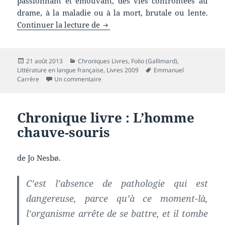
passionnant et émouvant, des vies confrontées au
drame, à la maladie ou à la mort, brutale ou lente.
Chronique livre : D’autres vies q
Continuer la lecture de
Publié
Catégories
21 août 2013
Chroniques Livres
,
Folio (Gallimard)
,
le
Mots-
Littérature en langue française
,
Livres 2009
Emmanuel
sur Chronique livre : D’autres vies que la m
clés
Carrère
Un commentaire
Chronique livre : L’homme
chauve-souris
de Jo Nesbø.
C’est l’absence de pathologie qui est
dangereuse, parce qu’à ce moment-là,
l’organisme arrête de se battre, et il tombe