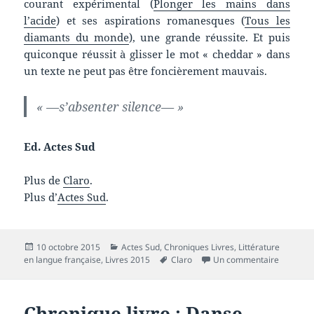
courant expérimental (
Plonger les mains dans
l’acide
) et ses aspirations romanesques (
Tous les
diamants du monde
), une grande réussite. Et puis
quiconque réussit à glisser le mot « cheddar » dans
un texte ne peut pas être foncièrement mauvais.
« —s’absenter silence— »
Ed. Actes Sud
Plus de
Claro
.
Plus d’
Actes Sud
.
Publié
Catégories
10 octobre 2015
Actes Sud
,
Chroniques Livres
,
Littérature
le
Mots-
sur Chron
en langue française
,
Livres 2015
Claro
Un commentaire
clés
Chronique livre : Danse