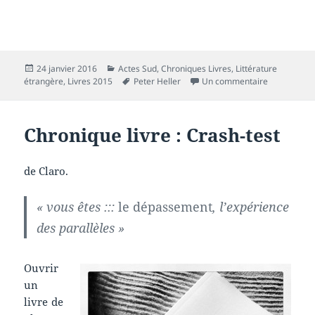
Publié
Catégories
24 janvier 2016
Actes Sud
,
Chroniques Livres
,
Littérature
le
Mots-
sur Chroniqu
étrangère
,
Livres 2015
Peter Heller
Un commentaire
clés
Chronique livre : Crash-test
de Claro.
« vous êtes :::
le dépassement
, l’expérience
des parallèles »
Ouvrir
un
livre de