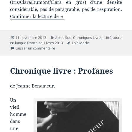
(Iris/Clara/Dumont/Clara en gros) d’une densité
considérable, pas de paragraphe, pas de respiration.
Chronique livre : L’esprit de l’ivre
Continuer la lecture de
Publié
Catégories
11 novembre 2013
Actes Sud
,
Chroniques Livres
,
Littérature
le
Mots-
en langue française
,
Livres 2013
Loïc Merle
sur Chronique livre : L’esprit de l’ivresse
clés
Laisser un commentaire
Chronique livre : Profanes
de Jeanne Benameur.
Un
vieil
homme
dans
une