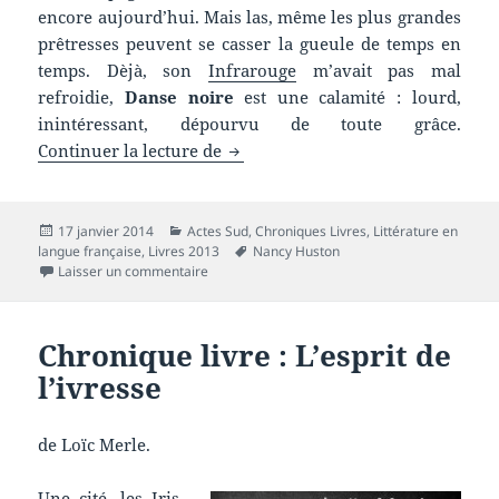
encore aujourd’hui. Mais las, même les plus grandes
prêtresses peuvent se casser la gueule de temps en
temps. Dèjà, son
Infrarouge
m’avait pas mal
refroidie,
Danse noire
est une calamité : lourd,
inintéressant, dépourvu de toute grâce.
Chronique livre : Danse noire
Continuer la lecture de
Publié
Catégories
17 janvier 2014
Actes Sud
,
Chroniques Livres
,
Littérature en
le
Mots-
langue française
,
Livres 2013
Nancy Huston
sur Chronique livre : Danse noire
clés
Laisser un commentaire
Chronique livre : L’esprit de
l’ivresse
de Loïc Merle.
Une cité, les Iris.