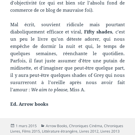
d’objectivité (ce qui est bien sûr l’absolu fond de
commerce de ce blog de mauvaise foi).
Mal écrit, souvient ridicule mais pourtant
diaboliquement efficace et viral,
Fifty shades
, c’est
un peu le livre qu’on déteste adorer, qui nous
empêche de dormir la nuit et qui, le temps de
quelques semaines, réenchante le quotidien.
Parfois, il faut juste assumer d’être une putain de
midinette, et d’imaginer que peut-être quelque part,
il y aura peut-être quelques shades of Grey qui nous
susurreront à l’oreille après nous avoir fait
l’amour :
We aim to please
, Miss A.
Ed. Arrow books
Publié
Catégories
1 mars 2015
Arrow Books
,
Chroniques Cinéma
,
Chroniques
le
Livres
,
Films 2015
,
Littérature étrangère
,
Livres 2012
,
Livres 2013