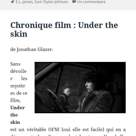
Mots-
sur Chronique liv
E.L. James
,
Sam Taylor-Johnson
Un commentaire
clés
Chronique film : Under the
skin
de Jonathan Glazer.
Sans
dévoile
r les
mystèr
es de ce
film,
Under
the
skin
est un véritable OFNI (oui elle est facile) qui en a