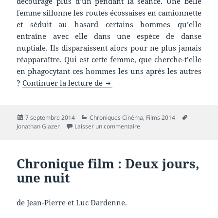
découragé plus d’un pendant la séance. Une belle
femme sillonne les routes écossaises en camionnette
et séduit au hasard certains hommes qu’elle
entraîne avec elle dans une espèce de danse
nuptiale. Ils disparaissent alors pour ne plus jamais
réapparaître. Qui est cette femme, que cherche-t’elle
en phagocytant ces hommes les uns après les autres
Chronique film : Under the skin
?
Continuer la lecture de
Publié
Catégories
Mots-
7 septembre 2014
Chroniques Cinéma
,
Films 2014
le
sur Chronique film : Under th
clés
Jonathan Glazer
Laisser un commentaire
Chronique film : Deux jours,
une nuit
de Jean-Pierre et Luc Dardenne.