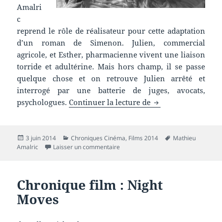
Amalri
c
reprend le rôle de réalisateur pour cette adaptation
d’un roman de Simenon. Julien, commercial
agricole, et Esther, pharmacienne vivent une liaison
torride et adultérine. Mais hors champ, il se passe
quelque chose et on retrouve Julien arrêté et
interrogé par une batterie de juges, avocats,
Chronique film : L
psychologues.
Continuer la lecture de
Publié
Catégories
Mots-
3 juin 2014
Chroniques Cinéma
,
Films 2014
Mathieu
le
sur Chronique film : La chambre bleu
clés
Amalric
Laisser un commentaire
Chronique film : Night
Moves