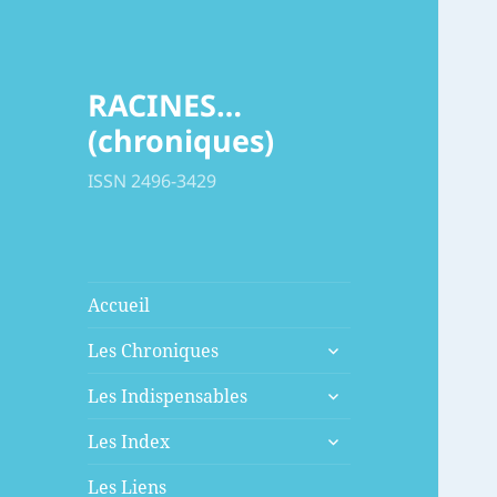
RACINES…
(chroniques)
ISSN 2496-3429
Accueil
ouvrir
Les Chroniques
le
ouvrir
sous-
Les Indispensables
le
menu
ouvrir
sous-
Les Index
le
menu
sous-
Les Liens