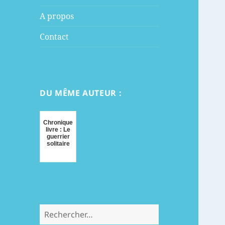
menu
A propos
Contact
DU MÊME AUTEUR :
Chronique
livre : Le
guerrier
solitaire
Rechercher :