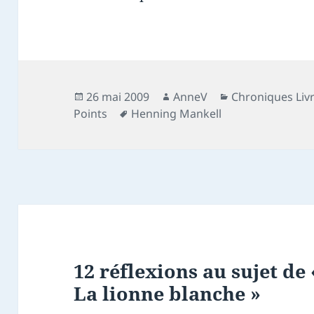
Publié
Auteur
Catégories
26 mai 2009
AnneV
Chroniques Liv
le
Mots-
Points
Henning Mankell
clés
12 réflexions au sujet de 
La lionne blanche »