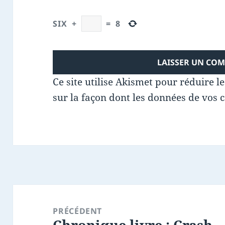
SIX
+
=
8
Ce site utilise Akismet pour réduire l
sur la façon dont les données de vos 
Navigation
de
PRÉCÉDENT
Chronique livre : Crash
l’article
Article