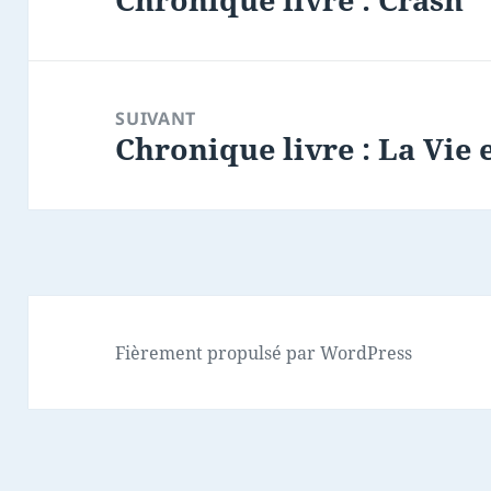
précédent :
SUIVANT
Chronique livre : La Vie 
Article
suivant :
Fièrement propulsé par WordPress