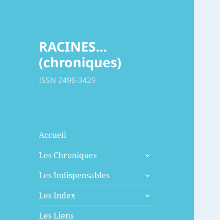
RACINES…
(chroniques)
ISSN 2496-3429
Accueil
ouvrir
Les Chroniques
le
ouvrir
sous-
Les Indispensables
le
menu
ouvrir
sous-
Les Index
le
menu
sous-
Les Liens