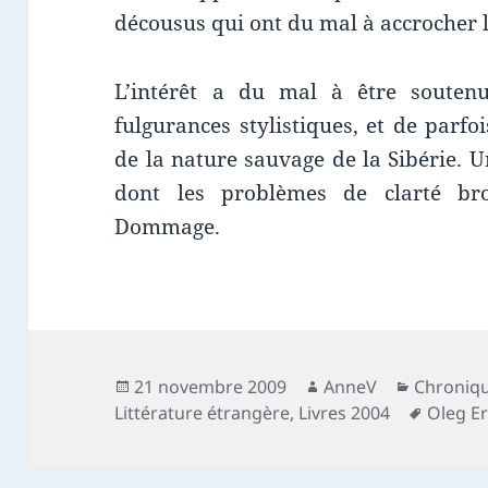
décousus qui ont du mal à accrocher l
L’intérêt a du mal à être soutenu
fulgurances stylistiques, et de parfo
de la nature sauvage de la Sibérie. 
dont les problèmes de clarté broui
Dommage.
Publié
Auteur
Catégori
21 novembre 2009
AnneV
Chroniqu
le
Mots-
Littérature étrangère
,
Livres 2004
Oleg E
clés