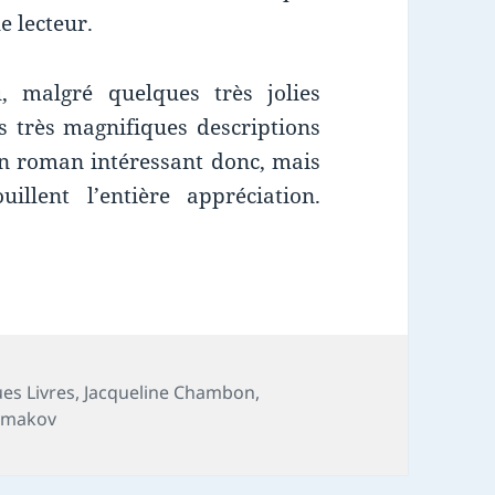
e lecteur.
, malgré quelques très jolies
is très magnifiques descriptions
Un roman intéressant donc, mais
llent l’entière appréciation.
es
es Livres
,
Jacqueline Chambon
,
rmakov