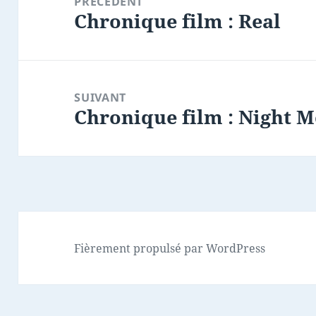
PRÉCÉDENT
Chronique film : Real
l’article
Article
précédent :
SUIVANT
Chronique film : Night 
Article
suivant :
Fièrement propulsé par WordPress