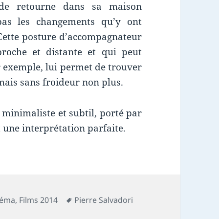
lde retourne dans sa maison
pas les changements qu’y ont
 Cette posture d’accompagnateur
 proche et distante et qui peut
 exemple, lui permet de trouver
 mais sans froideur non plus.
minimaliste et subtil, porté par
une interprétation parfaite.
Mots-
néma
,
Films 2014
Pierre Salvadori
clés