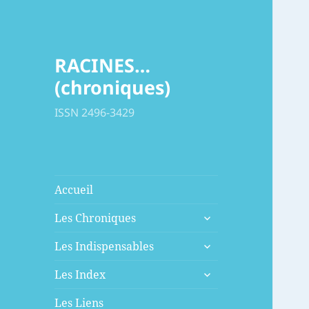
RACINES…
(chroniques)
ISSN 2496-3429
Accueil
ouvrir
Les Chroniques
le
ouvrir
sous-
Les Indispensables
le
menu
ouvrir
sous-
Les Index
le
menu
sous-
Les Liens