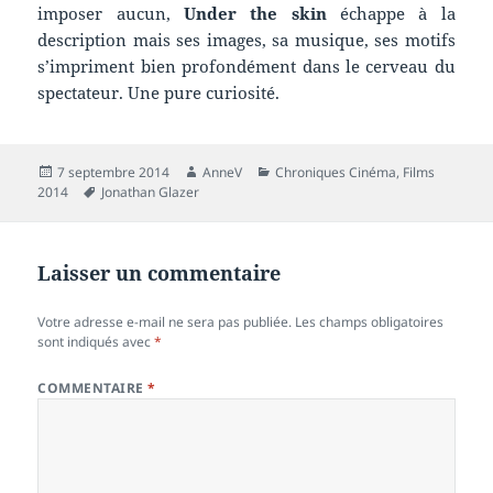
imposer aucun,
Under the skin
échappe à la
description mais ses images, sa musique, ses motifs
s’impriment bien profondément dans le cerveau du
spectateur. Une pure curiosité.
Publié
Auteur
Catégories
7 septembre 2014
AnneV
Chroniques Cinéma
,
Films
le
Mots-
2014
Jonathan Glazer
clés
Laisser un commentaire
Votre adresse e-mail ne sera pas publiée.
Les champs obligatoires
sont indiqués avec
*
COMMENTAIRE
*