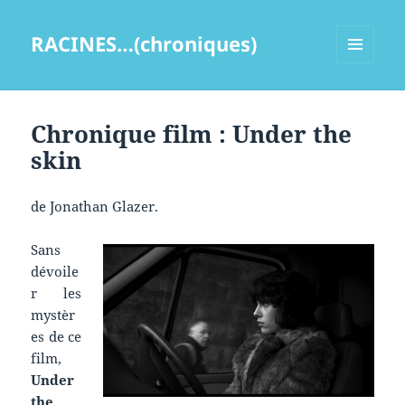
RACINES…(chroniques)
MENU
ET
WIDGETS
Chronique film : Under the
skin
de Jonathan Glazer.
Sans
dévoile
r les
mystèr
es de ce
film,
Under
the