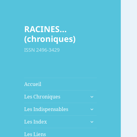
RACINES…
(chroniques)
ISSN 2496-3429
Accueil
ouvrir
Les Chroniques
le
ouvrir
sous-
Les Indispensables
le
menu
ouvrir
sous-
Les Index
le
menu
sous-
Les Liens