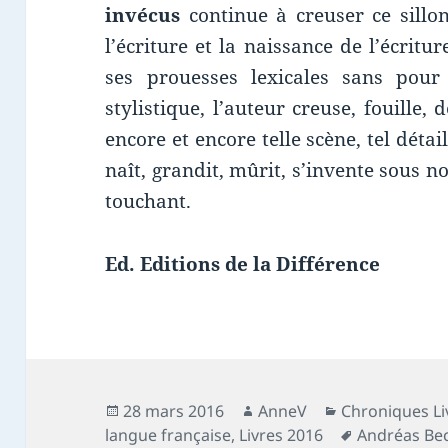
invécus
continue à creuser ce sillon
l’écriture et la naissance de l’écritur
ses prouesses lexicales sans pour 
stylistique, l’auteur creuse, fouille, 
encore et encore telle scène, tel détail,
naît, grandit, mûrit, s’invente sous n
touchant.
Ed. Editions de la Différence
Publié
Auteur
Catégories
28 mars 2016
AnneV
Chroniques Li
le
Mots-
langue française
,
Livres 2016
Andréas Be