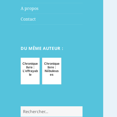
menu
A propos
Contact
DU MÊME AUTEUR :
Chronique
Chronique
livre :
livre :
L'effrayab
Nébuleus
le
es
Rechercher :