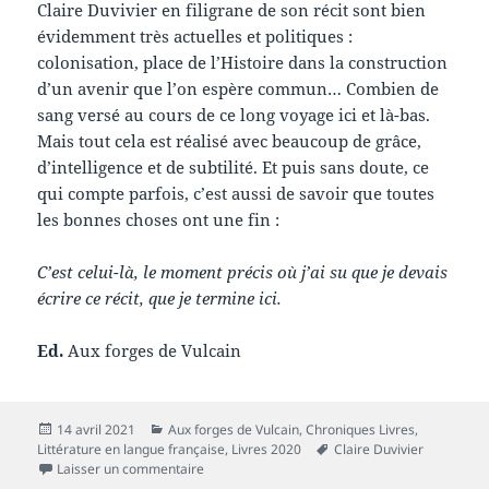
Claire Duvivier en filigrane de son récit sont bien
évidemment très actuelles et politiques :
colonisation, place de l’Histoire dans la construction
d’un avenir que l’on espère commun… Combien de
sang versé au cours de ce long voyage ici et là-bas.
Mais tout cela est réalisé avec beaucoup de grâce,
d’intelligence et de subtilité. Et puis sans doute, ce
qui compte parfois, c’est aussi de savoir que toutes
les bonnes choses ont une fin :
C’est celui-là, le moment précis où j’ai su que je devais
écrire ce récit, que je termine ici.
Ed.
Aux forges de Vulcain
Publié
Catégories
14 avril 2021
Aux forges de Vulcain
,
Chroniques Livres
,
le
Mots-
Littérature en langue française
,
Livres 2020
Claire Duvivier
sur Chronique livre : Un long voyage
clés
Laisser un commentaire