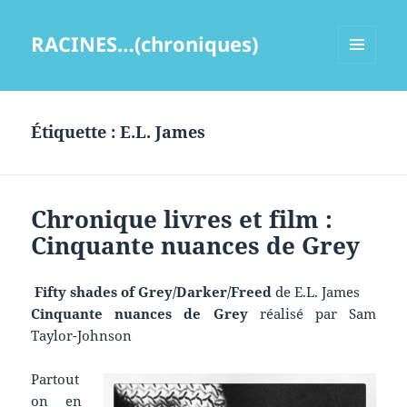
RACINES…(chroniques)
MENU
ET
WIDGETS
Étiquette :
E.L. James
Chronique livres et film :
Cinquante nuances de Grey
Fifty shades of Grey/Darker/Freed
de E.L. James
Cinquante nuances de Grey
réalisé par Sam
Taylor-Johnson
Partout
on en