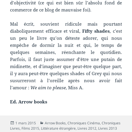
d’objectivité (ce qui est bien sûr l’absolu fond de
commerce de ce blog de mauvaise foi).
Mal écrit, souvient ridicule mais pourtant
diaboliquement efficace et viral,
Fifty shades
, c’est
un peu le livre qu’on déteste adorer, qui nous
empêche de dormir la nuit et qui, le temps de
quelques semaines, réenchante le quotidien.
Parfois, il faut juste assumer d’être une putain de
midinette, et d’imaginer que peut-être quelque part,
il y aura peut-être quelques shades of Grey qui nous
susurreront à l’oreille après nous avoir fait
l’amour :
We aim to please
, Miss A.
Ed. Arrow books
Publié
Catégories
1 mars 2015
Arrow Books
,
Chroniques Cinéma
,
Chroniques
le
Livres
,
Films 2015
,
Littérature étrangère
,
Livres 2012
,
Livres 2013