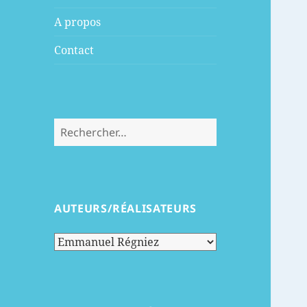
menu
A propos
Contact
Rechercher :
AUTEURS/RÉALISATEURS