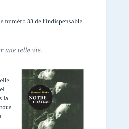
e numéro 33 de l’indispensable
 une telle vie.
elle
el
s la
 tous
a