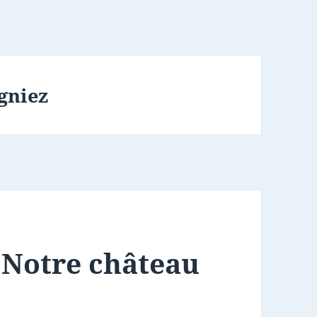
gniez
: Notre château