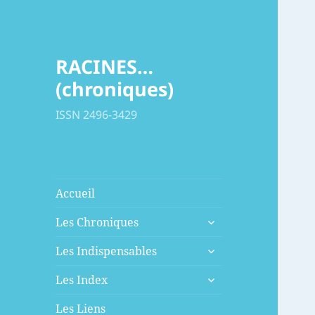
RACINES…
(chroniques)
ISSN 2496-3429
Accueil
ouvrir
Les Chroniques
le
ouvrir
sous-
Les Indispensables
le
menu
ouvrir
sous-
Les Index
le
menu
sous-
Les Liens