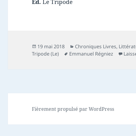
Ed.
Le Tripode
Publié
Catégories
19 mai 2018
Chroniques Livres
,
Littéra
le
Mots-
Tripode (Le)
Emmanuel Régniez
Lais
clés
Fièrement propulsé par WordPress