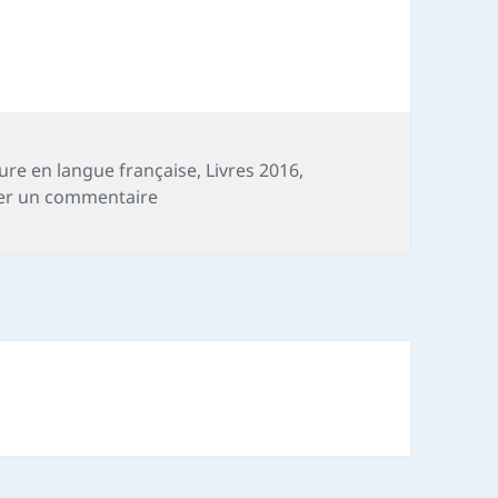
ture en langue française
,
Livres 2016
,
sur Chronique livre : Notre château
ser un commentaire