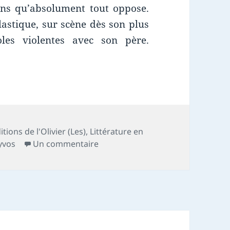
ons qu’absolument tout oppose.
lastique, sur scène dès son plus
les violentes avec son père.
e : Le garçon incassable
itions de l'Olivier (Les)
,
Littérature en
sur Chronique livre : Le garçon in
yvos
Un commentaire