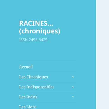
RACINES…
(chroniques)
ISSN 2496-3429
Accueil
ouvrir
Les Chroniques
le
ouvrir
sous-
Les Indispensables
le
menu
ouvrir
sous-
Les Index
le
menu
sous-
Les Liens