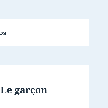
os
 Le garçon