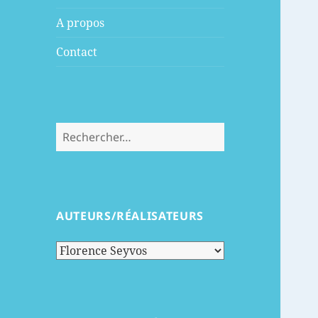
menu
A propos
Contact
Rechercher :
AUTEURS/RÉALISATEURS