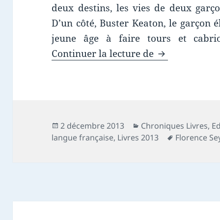
deux destins, les vies de deux garç
D’un côté, Buster Keaton, le garçon é
jeune âge à faire tours et cabrio
Chronique livr
Continuer la lecture de
Publié
Catégories
2 décembre 2013
Chroniques Livres
,
Ed
le
Mots-
langue française
,
Livres 2013
Florence Se
clés