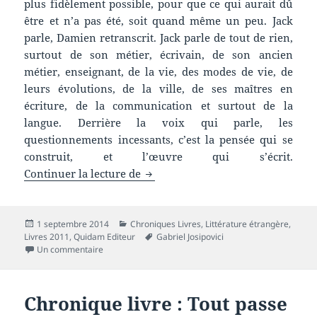
plus fidèlement possible, pour que ce qui aurait dû
être et n’a pas été, soit quand même un peu. Jack
parle, Damien retranscrit. Jack parle de tout de rien,
surtout de son métier, écrivain, de son ancien
métier, enseignant, de la vie, des modes de vie, de
leurs évolutions, de la ville, de ses maîtres en
écriture, de la communication et surtout de la
langue. Derrière la voix qui parle, les
questionnements incessants, c’est la pensée qui se
construit, et l’œuvre qui s’écrit.
Chronique livre : Moo Pak
Continuer la lecture de
Publié
Catégories
1 septembre 2014
Chroniques Livres
,
Littérature étrangère
,
le
Mots-
Livres 2011
,
Quidam Editeur
Gabriel Josipovici
sur Chronique livre : Moo Pak
clés
Un commentaire
Chronique livre : Tout passe