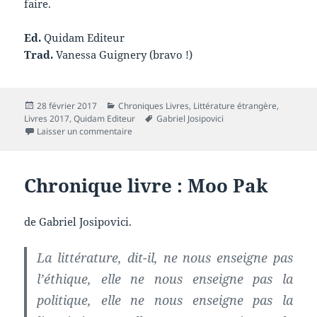
faire.
Ed.
Quidam Editeur
Trad.
Vanessa Guignery (bravo !)
Publié
Catégories
28 février 2017
Chroniques Livres
,
Littérature étrangère
,
le
Mots-
Livres 2017
,
Quidam Editeur
Gabriel Josipovici
sur Chronique livre : Dans le jardin d’un hôtel
clés
Laisser un commentaire
Chronique livre : Moo Pak
de Gabriel Josipovici.
La littérature, dit-il, ne nous enseigne pas
l’éthique, elle ne nous enseigne pas la
politique, elle ne nous enseigne pas la