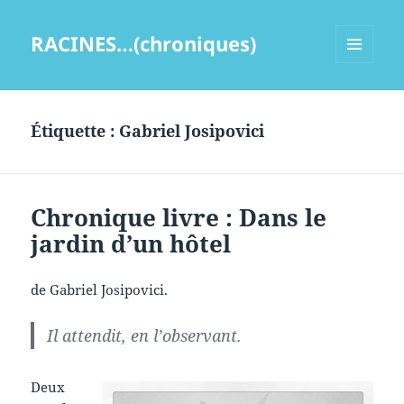
RACINES…(chroniques)
MENU
ET
WIDGETS
Étiquette :
Gabriel Josipovici
Chronique livre : Dans le
jardin d’un hôtel
de Gabriel Josipovici.
Il attendit, en l’observant.
Deux