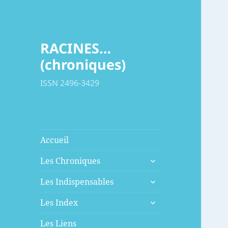
RACINES…
(chroniques)
ISSN 2496-3429
Accueil
ouvrir
Les Chroniques
le
ouvrir
sous-
Les Indispensables
le
menu
ouvrir
sous-
Les Index
le
menu
sous-
Les Liens