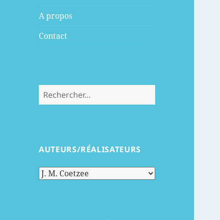
menu
A propos
Contact
Rechercher :
AUTEURS/RÉALISATEURS