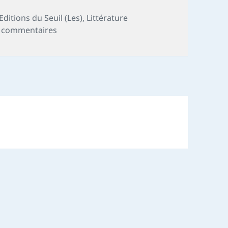
Editions du Seuil (Les)
,
Littérature
sur Chronique livre : L’été de la vie
 commentaires