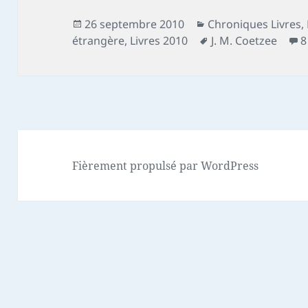
Publié
Catégories
26 septembre 2010
Chroniques Livres
,
le
Mots-
étrangère
,
Livres 2010
J. M. Coetzee
8
clés
Fièrement propulsé par WordPress