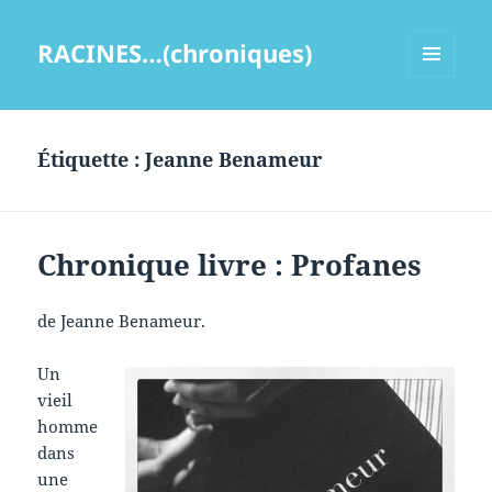
RACINES…(chroniques)
MENU
ET
WIDGETS
Étiquette :
Jeanne Benameur
Chronique livre : Profanes
de Jeanne Benameur.
Un
vieil
homme
dans
une