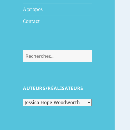
menu
A propos
Contact
Rechercher :
AUTEURS/RÉALISATEURS