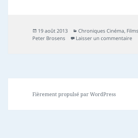
Publié
Catégories
19 août 2013
Chroniques Cinéma
,
Film
le
su
Peter Brosens
Laisser un commentaire
Fièrement propulsé par WordPress