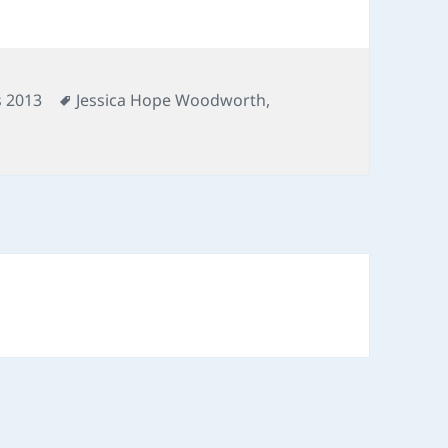
Mots-
s 2013
Jessica Hope Woodworth
,
r Chronique film : La cinquième saison
clés