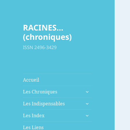
RACINES…
(chroniques)
ISSN 2496-3429
Accueil
ouvrir
Les Chroniques
le
ouvrir
sous-
Les Indispensables
le
menu
ouvrir
sous-
Les Index
le
menu
sous-
Les Liens