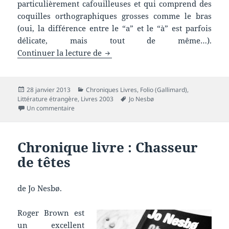
particulièrement cafouilleuses et qui comprend des
coquilles orthographiques grosses comme le bras
(oui, la différence entre le “a” et le “à” est parfois
délicate, mais tout de même…).
Chronique livre : L’homme chauv
Continuer la lecture de
Publié
Catégories
28 janvier 2013
Chroniques Livres
,
Folio (Gallimard)
,
le
Mots-
Littérature étrangère
,
Livres 2003
Jo Nesbø
sur Chronique livre : L’homme chauve-souris
clés
Un commentaire
Chronique livre : Chasseur
de têtes
de Jo Nesbø.
Roger Brown est
un excellent