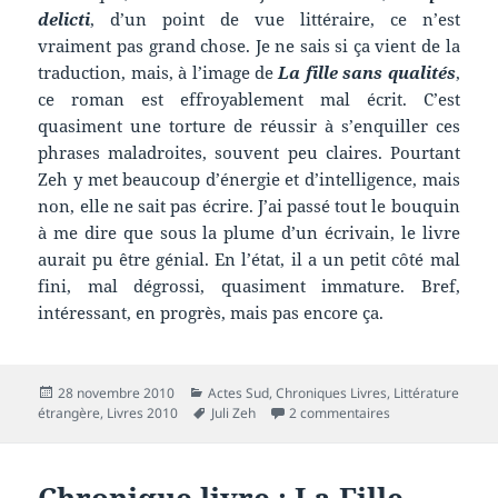
delicti
, d’un point de vue littéraire, ce n’est
vraiment pas grand chose. Je ne sais si ça vient de la
traduction, mais, à l’image de
La fille sans qualités
,
ce roman est effroyablement mal écrit. C’est
quasiment une torture de réussir à s’enquiller ces
phrases maladroites, souvent peu claires. Pourtant
Zeh y met beaucoup d’énergie et d’intelligence, mais
non, elle ne sait pas écrire. J’ai passé tout le bouquin
à me dire que sous la plume d’un écrivain, le livre
aurait pu être génial. En l’état, il a un petit côté mal
fini, mal dégrossi, quasiment immature. Bref,
intéressant, en progrès, mais pas encore ça.
Publié
Catégories
28 novembre 2010
Actes Sud
,
Chroniques Livres
,
Littérature
le
Mots-
sur Chronique liv
étrangère
,
Livres 2010
Juli Zeh
2 commentaires
clés
Chronique livre : La Fille