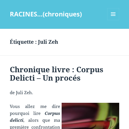
RACINES…(chroniques)
MENU
ET
WIDGETS
Étiquette :
Juli Zeh
Chronique livre : Corpus
Delicti – Un procés
de Juli Zeh.
Vous allez me dire
pourquoi lire
Corpus
delicti
, alors que ma
première confrontation