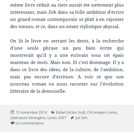
même livre réduit au tiers aurait été nettement plus
intéressant, mais Zeh dans sa folle ambition d’écrire
un grand roman contemporain se plaît à en rajouter
des tonnes, et ce, dans un néant stylistique abyssal.
On lit le livre en serrant les dents, à la recherche
d’une seule phrase un peu bien écrite qui
montrerait qu’il y a une écrivain sous cet épais
manteau de mots. Mais non. Et c’est dommage. Il y a
dans ce livre des idées, de la culture, de l’ambition,
mais pas encore d’écriture. A voir ce que son
nouveau roman va nous raconter sur l’évolution
littéraire de la demoiselle.
Publié
Catégories
15 novembre 2010
Babel (Actes Sud)
,
Chroniques Livres
,
le
Mots-
Littérature étrangère
,
Livres 2007
Juli Zeh
sur Chronique livre : La Fille sans qualités
clés
Un commentaire