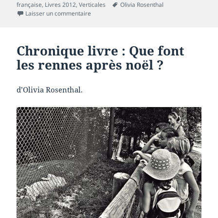
le
Mots-
française
,
Livres 2012
,
Verticales
Olivia Rosenthal
sur Chronique livre : Ils ne sont pour rien dan
clés
Laisser un commentaire
Chronique livre : Que font
les rennes après noël ?
d’Olivia Rosenthal.