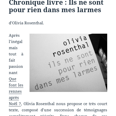
Chronique livre : Ils ne sont
pour rien dans mes larmes
d’Olivia Rosenthal.
Après
l’inégal
mais
tout à
fait
passion
nant
Que
font les
rennes
après
Noël ?
, Olivia Rosenthal nous propose ce très court
texte, composé d’une succession de témoignages
complètement réécrits. Dans chacun de ces