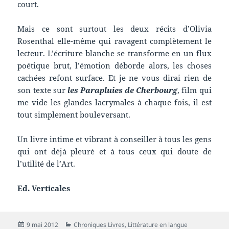
court.
Mais ce sont surtout les deux récits d’Olivia
Rosenthal elle-même qui ravagent complètement le
lecteur. L’écriture blanche se transforme en un flux
poétique brut, l’émotion déborde alors, les choses
cachées refont surface. Et je ne vous dirai rien de
son texte sur
les Parapluies de Cherbourg
, film qui
me vide les glandes lacrymales à chaque fois, il est
tout simplement bouleversant.
Un livre intime et vibrant à conseiller à tous les gens
qui ont déjà pleuré et à tous ceux qui doute de
l’utilité de l’Art.
Ed. Verticales
Publié
Catégories
9 mai 2012
Chroniques Livres
,
Littérature en langue