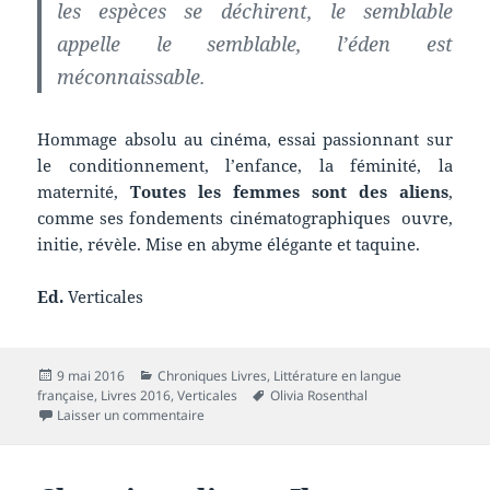
les espèces se déchirent, le semblable
appelle le semblable, l’éden est
méconnaissable.
Hommage absolu au cinéma, essai passionnant sur
le conditionnement, l’enfance, la féminité, la
maternité,
Toutes les femmes sont des aliens
,
comme ses fondements cinématographiques ouvre,
initie, révèle. Mise en abyme élégante et taquine.
Ed.
Verticales
Publié
Catégories
9 mai 2016
Chroniques Livres
,
Littérature en langue
le
Mots-
française
,
Livres 2016
,
Verticales
Olivia Rosenthal
sur Chronique livre : Toutes les femmes sont de
clés
Laisser un commentaire