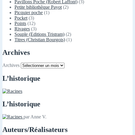
Pavillons Poche (Robert Laffont)
(3)
Petite bibliothèque Payot
(2)
Picquier poche
(1)
Pocket
(3)
Points
(12)
Rivages
(3)
Souple (Editions Tristram)
(2)
Titres (Christian Bourgois)
(1)
Archives
Archives
L’historique
L’historique
par Anne V.
Auteurs/Réalisateurs