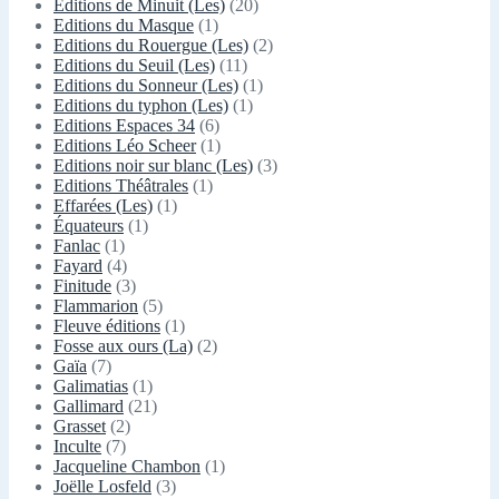
Editions de Minuit (Les)
(20)
Editions du Masque
(1)
Editions du Rouergue (Les)
(2)
Editions du Seuil (Les)
(11)
Editions du Sonneur (Les)
(1)
Editions du typhon (Les)
(1)
Editions Espaces 34
(6)
Editions Léo Scheer
(1)
Editions noir sur blanc (Les)
(3)
Editions Théâtrales
(1)
Effarées (Les)
(1)
Équateurs
(1)
Fanlac
(1)
Fayard
(4)
Finitude
(3)
Flammarion
(5)
Fleuve éditions
(1)
Fosse aux ours (La)
(2)
Gaïa
(7)
Galimatias
(1)
Gallimard
(21)
Grasset
(2)
Inculte
(7)
Jacqueline Chambon
(1)
Joëlle Losfeld
(3)