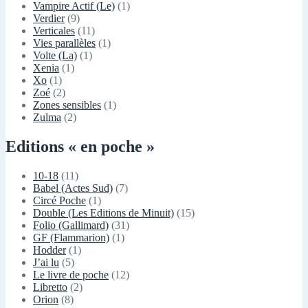
Vampire Actif (Le)
(1)
Verdier
(9)
Verticales
(11)
Vies parallèles
(1)
Volte (La)
(1)
Xenia
(1)
Xo
(1)
Zoé
(2)
Zones sensibles
(1)
Zulma
(2)
Editions « en poche »
10-18
(11)
Babel (Actes Sud)
(7)
Circé Poche
(1)
Double (Les Editions de Minuit)
(15)
Folio (Gallimard)
(31)
GF (Flammarion)
(1)
Hodder
(1)
J’ai lu
(5)
Le livre de poche
(12)
Libretto
(2)
Orion
(8)