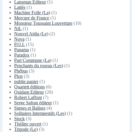
Lansman Editeur
(1)
Lattès
(1)
Machine Folle (La)
(1)
Mercure de France
(1)
Monsieur Toussaint Louverture
(10)
NiL
(1)
Nouvel Attila (Le)
(2)
Nova
(1)
P.O.L
(15)
Panama
(1)
Paradox
(1)
Part Commune (La)
(1)
Penchants du roseau (Les)
(1)
Phébus
(3)
Plon
(3)
publie.papier
(1)
Quartett éditions
(6)
Quidam Editeur
(20)
Robert Laffont
(7)
Serge Safran éditeur
(1)
Signes et Balises
(4)
Solitaires Intempestifs (Les)
(1)
Stock
(3)
Théâtre ouvert
(1)
Tripode (Le)
(3)