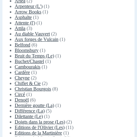
Arléa
(2)
Arpenteur (L')
(1)
Arrow Books
(1)
Asphalte
(1)
Attente (l')
(1)
Attila
(3)
Au diable Vauvert
(2)
Aux forges de Vulcain
(1)
Belfond
(6)
Bloomsbury
(1)
Bruit du Temps (Le)
(1)
Buchet/Chastel
(1)
Cambourakis
(1)
Cardère
(1)
Cheyne
(2)
Chiflet & Cie
(2)
Christian Bourgois
(8)
Circé
(1)
Denoël
(6)
Dernière goutte (La)
(1)
Différence (La)
(5)
Dilettante (Le)
(1)
Doigts dans la prose (Les)
(2)
Editions de l'Olivier (Les)
(11)
Editions de la Martinière
(1)