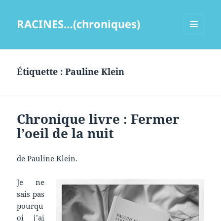
RACINES…(chroniques)
MENU
ET
WIDGETS
Étiquette :
Pauline Klein
Chronique livre : Fermer
l’oeil de la nuit
de Pauline Klein.
Je ne
sais pas
pourqu
oi j’ai