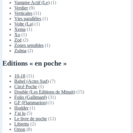
Vampire Actif (Le)
(1)
Verdier
(9)
Verticales
(11)
Vies parallèles
(1)
Volte (La)
(1)
Xenia
(1)
Xo
(1)
Zoé
(2)
Zones sensibles
(1)
Zulma
(2)
Editions « en poche »
10-18
(11)
Babel (Actes Sud)
(7)
Circé Poche
(1)
Double (Les Editions de Minuit)
(15)
Folio (Gallimard)
(31)
GF (Flammarion)
(1)
Hodder
(1)
J’ai lu
(5)
Le livre de poche
(12)
Libretto
(2)
Orion
(8)