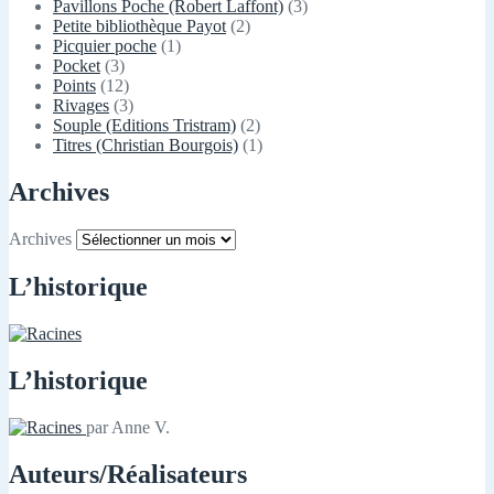
Pavillons Poche (Robert Laffont)
(3)
Petite bibliothèque Payot
(2)
Picquier poche
(1)
Pocket
(3)
Points
(12)
Rivages
(3)
Souple (Editions Tristram)
(2)
Titres (Christian Bourgois)
(1)
Archives
Archives
L’historique
L’historique
par Anne V.
Auteurs/Réalisateurs