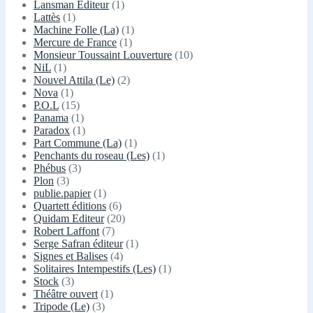
Lansman Editeur
(1)
Lattès
(1)
Machine Folle (La)
(1)
Mercure de France
(1)
Monsieur Toussaint Louverture
(10)
NiL
(1)
Nouvel Attila (Le)
(2)
Nova
(1)
P.O.L
(15)
Panama
(1)
Paradox
(1)
Part Commune (La)
(1)
Penchants du roseau (Les)
(1)
Phébus
(3)
Plon
(3)
publie.papier
(1)
Quartett éditions
(6)
Quidam Editeur
(20)
Robert Laffont
(7)
Serge Safran éditeur
(1)
Signes et Balises
(4)
Solitaires Intempestifs (Les)
(1)
Stock
(3)
Théâtre ouvert
(1)
Tripode (Le)
(3)