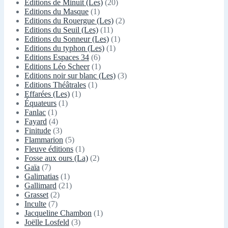
Editions de Minuit (Les)
(20)
Editions du Masque
(1)
Editions du Rouergue (Les)
(2)
Editions du Seuil (Les)
(11)
Editions du Sonneur (Les)
(1)
Editions du typhon (Les)
(1)
Editions Espaces 34
(6)
Editions Léo Scheer
(1)
Editions noir sur blanc (Les)
(3)
Editions Théâtrales
(1)
Effarées (Les)
(1)
Équateurs
(1)
Fanlac
(1)
Fayard
(4)
Finitude
(3)
Flammarion
(5)
Fleuve éditions
(1)
Fosse aux ours (La)
(2)
Gaïa
(7)
Galimatias
(1)
Gallimard
(21)
Grasset
(2)
Inculte
(7)
Jacqueline Chambon
(1)
Joëlle Losfeld
(3)