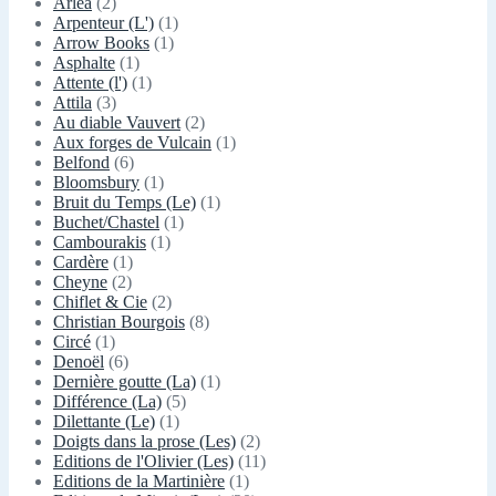
Arléa
(2)
Arpenteur (L')
(1)
Arrow Books
(1)
Asphalte
(1)
Attente (l')
(1)
Attila
(3)
Au diable Vauvert
(2)
Aux forges de Vulcain
(1)
Belfond
(6)
Bloomsbury
(1)
Bruit du Temps (Le)
(1)
Buchet/Chastel
(1)
Cambourakis
(1)
Cardère
(1)
Cheyne
(2)
Chiflet & Cie
(2)
Christian Bourgois
(8)
Circé
(1)
Denoël
(6)
Dernière goutte (La)
(1)
Différence (La)
(5)
Dilettante (Le)
(1)
Doigts dans la prose (Les)
(2)
Editions de l'Olivier (Les)
(11)
Editions de la Martinière
(1)