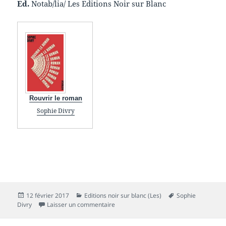
Ed.
Notab/lia/ Les Editions Noir sur Blanc
Rouvrir le roman
Sophie Divry
Publié
Catégories
Mots-
12 février 2017
Editions noir sur blanc (Les)
Sophie
le
sur Chronique livre : Rouvrir le roman
clés
Divry
Laisser un commentaire