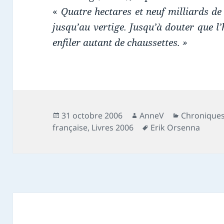
«
Quatre hectares et neuf milliards de
jusqu’au vertige. Jusqu’à douter que l
enfiler autant de chaussettes. »
Publié
Auteur
Catégories
31 octobre 2006
AnneV
Chroniques
le
Mots-
française
,
Livres 2006
Erik Orsenna
clés