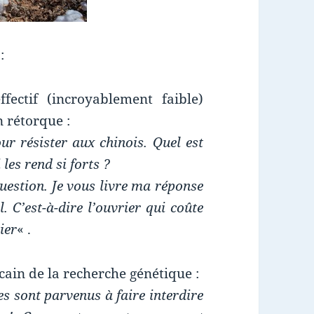
:
fectif (incroyablement faible)
n rétorque :
our résister aux chinois. Quel est
 les rend si forts ?
question. Je vous livre ma réponse
l. C’est-à-dire l’ouvrier qui coûte
ier
« .
in de la recherche génétique :
es sont parvenus à faire interdire