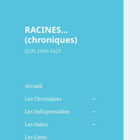
RACINES…
(chroniques)
ISSN 2496-3429
Accueil
ouvrir
Les Chroniques
le
ouvrir
sous-
Les Indispensables
le
menu
ouvrir
sous-
Les Index
le
menu
sous-
Les Liens