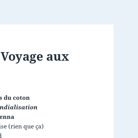
: Voyage aux
s du coton
ondialisation
senna
se (rien que ça)
d