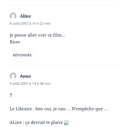
Aline
dit :
8 août 2007 à 16 h 22 min
Je pense aller voir ce film…
Bises
RÉPONDRE
Anne
dit :
9 août 2007 à 13 h 38 min
?
Le Libraire : ben oui, je sais … N’empêche que …
ALine : ça devrait te plaire