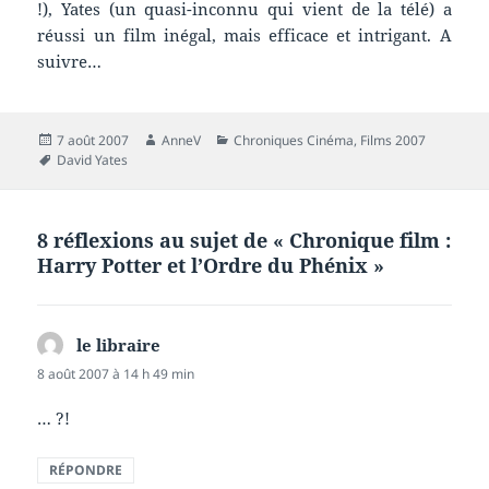
!), Yates (un quasi-inconnu qui vient de la télé) a
réussi un film inégal, mais efficace et intrigant. A
suivre…
Publié
Auteur
Catégories
7 août 2007
AnneV
Chroniques Cinéma
,
Films 2007
le
Mots-
David Yates
clés
8 réflexions au sujet de « Chronique film :
Harry Potter et l’Ordre du Phénix »
le libraire
dit :
8 août 2007 à 14 h 49 min
… ?!
RÉPONDRE