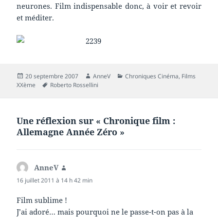
neurones. Film indispensable donc, à voir et revoir
et méditer.
Publié
Auteur
Catégories
20 septembre 2007
AnneV
Chroniques Cinéma
,
Films
le
Mots-
XXème
Roberto Rossellini
clés
Une réflexion sur « Chronique film :
Allemagne Année Zéro »
AnneV
dit :
16 juillet 2011 à 14 h 42 min
Film sublime !
J’ai adoré… mais pourquoi ne le passe-t-on pas à la