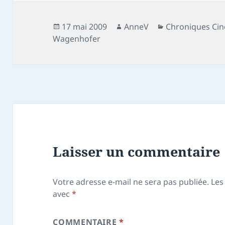
Publié
Auteur
Catégories
17 mai 2009
AnneV
Chroniques Ci
le
Wagenhofer
Laisser un commentaire
Votre adresse e-mail ne sera pas publiée.
Les
avec
*
COMMENTAIRE
*