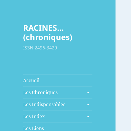
RACINES…
(chroniques)
ISSN 2496-3429
Accueil
ouvrir
Les Chroniques
le
ouvrir
sous-
Les Indispensables
le
menu
ouvrir
sous-
Les Index
le
menu
sous-
Les Liens