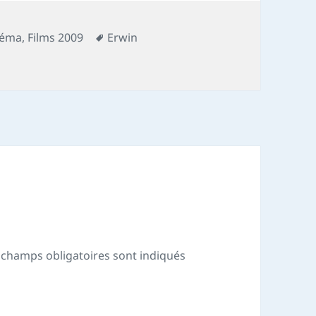
Mots-
néma
,
Films 2009
Erwin
clés
 champs obligatoires sont indiqués