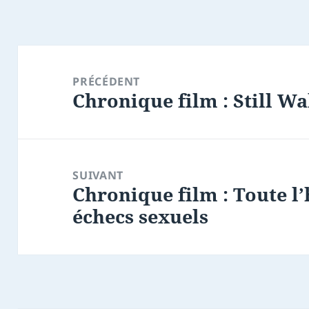
Navigation
de
PRÉCÉDENT
Chronique film : Still Wa
l’article
Article
précédent :
SUIVANT
Chronique film : Toute l’
Article
échecs sexuels
suivant :