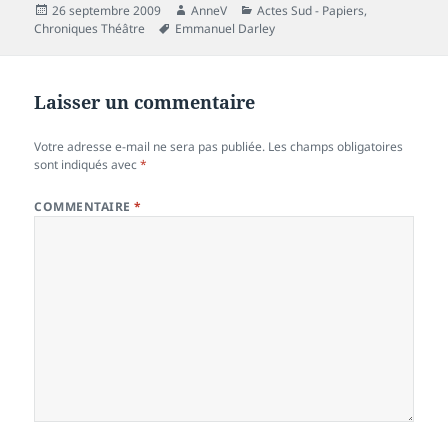
Publié
Auteur
Catégories
26 septembre 2009
AnneV
Actes Sud - Papiers
,
le
Mots-
Chroniques Théâtre
Emmanuel Darley
clés
Laisser un commentaire
Votre adresse e-mail ne sera pas publiée.
Les champs obligatoires
sont indiqués avec
*
COMMENTAIRE
*