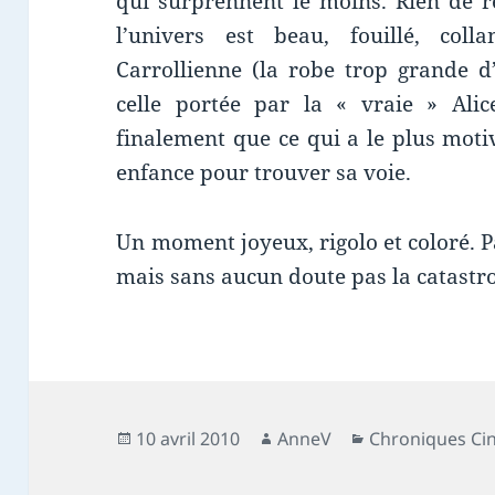
qui surprennent le moins. Rien de réd
l’univers est beau, fouillé, coll
Carrollienne (la robe trop grande 
celle portée par la « vraie » Ali
finalement que ce qui a le plus moti
enfance pour trouver sa voie.
Un moment joyeux, rigolo et coloré. P
mais sans aucun doute pas la catastr
Publié
Auteur
Catégories
10 avril 2010
AnneV
Chroniques C
le