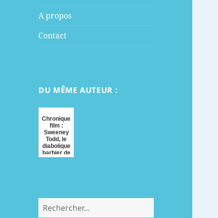
menu
A propos
Contact
DU MÊME AUTEUR :
Chronique
film :
Sweeney
Todd, le
diabolique
barbier de
Fleet
Street
Rechercher :