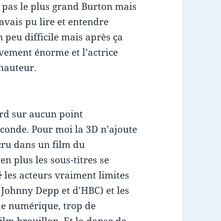
i, pas le plus grand Burton mais
avais pu lire et entendre
peu difficile mais après ça
vement énorme et l’actrice
 hauteur.
1
ord sur aucun point
econde. Pour moi la 3D n’ajoute
 cru dans un film du
en plus les sous-titres se
é les acteurs vraiment limites
e Johnny Depp et d’HBC) et les
de numérique, trop de
film brouillon. Et la danse de