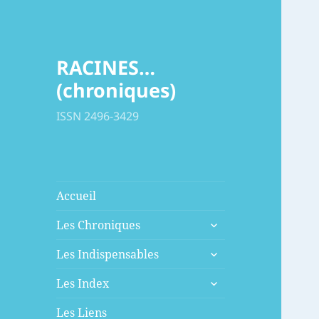
RACINES…
(chroniques)
ISSN 2496-3429
Accueil
ouvrir
Les Chroniques
le
ouvrir
sous-
Les Indispensables
le
menu
ouvrir
sous-
Les Index
le
menu
sous-
Les Liens