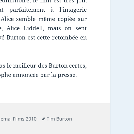
hibitoire, le film est très joli,
ant parfaitement à l’imagerie
d’Alice semble même copiée sur
ce,
Alice Liddell
, mais on sent
vé Burton est cette retombée en
as le meilleur des Burton certes,
ophe annoncée par la presse.
Mots-
inéma
,
Films 2010
Tim Burton
clés