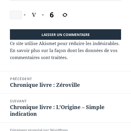
+
=
Ce site utilise Akismet pour réduire les indésirables.
En savoir plus sur la façon dont les données de vos
commentaires sont traitées
.
Navigation
PRÉCÉDENT
de
Chronique livre : Zéroville
Article
l’article
précédent :
SUIVANT
Chronique livre : L’Origine – Simple
Article
indication
suivant :
Fièrement propulsé par WordPress