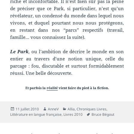
riche et inconfortable. Il n’est bien sûr pas la peine
de préciser que ce Park, si particulier, n’est qu’un
révélateur, un condensé du monde dans lequel nous
vivons, et duquel pourtant nous nous protégeons,
en restant dans nos “parcs” respectifs (travail,
famille… vous connaissez la suite).
Le Park
, ou l’ambition de décrire le monde en son
entier au travers d’une notion unique, celle du
parcage : fou, discutable et surtout formidablement
réussi. Une belle découverte.
Et parfois la
réalité
vient faire du pied à la fiction.
Publié
Auteur
Catégories
11 juillet 2010
AnneV
Allia
,
Chroniques Livres
,
le
Mots-
Littérature en langue française
,
Livres 2010
Bruce Bégout
clés