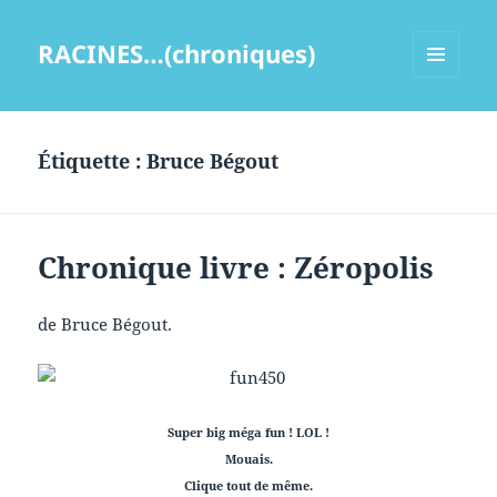
RACINES…(chroniques)
MENU
ET
WIDGETS
Étiquette :
Bruce Bégout
Chronique livre : Zéropolis
de Bruce Bégout.
Super big méga fun ! LOL !
Mouais.
Clique tout de même.