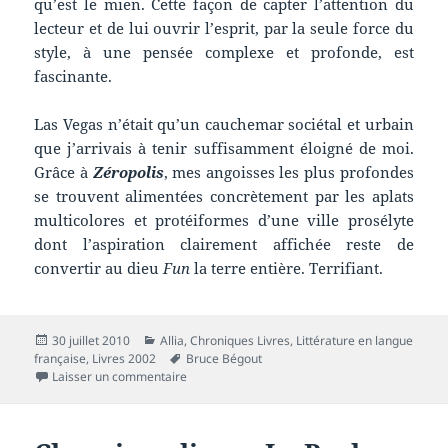
qu’est le mien. Cette façon de capter l’attention du
lecteur et de lui ouvrir l’esprit, par la seule force du
style, à une pensée complexe et profonde, est
fascinante.
Las Vegas n’était qu’un cauchemar sociétal et urbain
que j’arrivais à tenir suffisamment éloigné de moi.
Grâce à
Zéropolis
, mes angoisses les plus profondes
se trouvent alimentées concrètement par les aplats
multicolores et protéiformes d’une ville prosélyte
dont l’aspiration clairement affichée reste de
convertir au dieu
Fun
la terre entière. Terrifiant.
Publié
Catégories
30 juillet 2010
Allia
,
Chroniques Livres
,
Littérature en langue
le
Mots-
française
,
Livres 2002
Bruce Bégout
clés
sur Chronique livre : Zéropolis
Laisser un commentaire