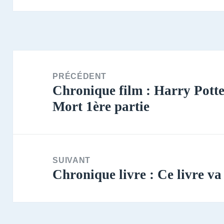
Navigation
de
PRÉCÉDENT
Chronique film : Harry Potter
l’article
Article
Mort 1ère partie
précédent :
SUIVANT
Chronique livre : Ce livre va
Article
suivant :