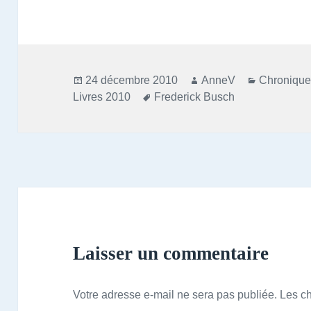
Publié
Auteur
Catégorie
24 décembre 2010
AnneV
Chronique
le
Mots-
Livres 2010
Frederick Busch
clés
Laisser un commentaire
Votre adresse e-mail ne sera pas publiée.
Les c