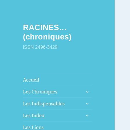
RACINES…
(chroniques)
ISSN 2496-3429
Accueil
ouvrir
Les Chroniques
le
sous-
ouvrir
Les Indispensables
menu
le
sous-
ouvrir
Les Index
menu
le
sous-
Les Liens
menu