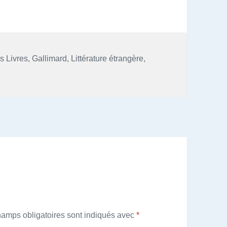
s
s Livres
,
Gallimard
,
Littérature étrangère
,
hamps obligatoires sont indiqués avec
*