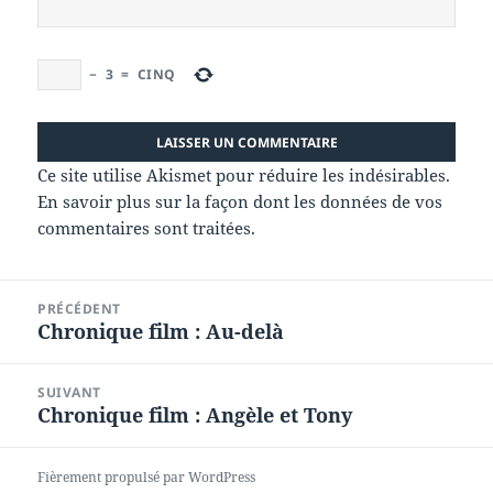
−
3
=
CINQ
Ce site utilise Akismet pour réduire les indésirables.
En savoir plus sur la façon dont les données de vos
commentaires sont traitées
.
Navigation
PRÉCÉDENT
de
Chronique film : Au-delà
Article
l’article
précédent :
SUIVANT
Chronique film : Angèle et Tony
Article
suivant :
Fièrement propulsé par WordPress