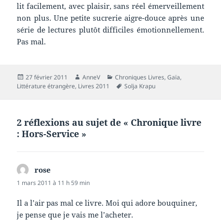
lit facilement, avec plaisir, sans réel émerveillement
non plus. Une petite sucrerie aigre-douce après une
série de lectures plutôt difficiles émotionnellement.
Pas mal.
Publié
Auteur
Catégories
27 février 2011
AnneV
Chroniques Livres
,
Gaïa
,
le
Mots-
Littérature étrangère
,
Livres 2011
Solja Krapu
clés
2 réflexions au sujet de « Chronique livre
: Hors-Service »
rose
dit :
1 mars 2011 à 11 h 59 min
Il a l’air pas mal ce livre. Moi qui adore bouquiner,
je pense que je vais me l’acheter.