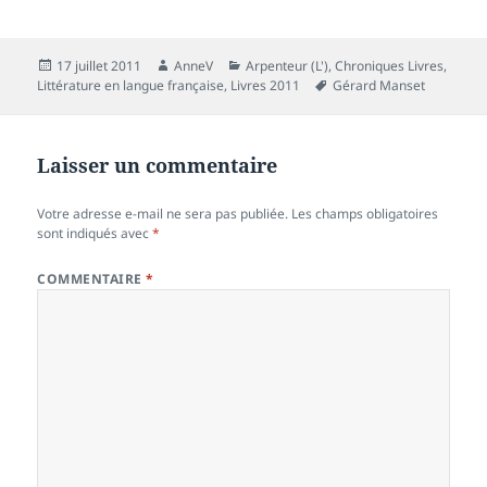
Publié
Auteur
Catégories
17 juillet 2011
AnneV
Arpenteur (L')
,
Chroniques Livres
,
le
Mots-
Littérature en langue française
,
Livres 2011
Gérard Manset
clés
Laisser un commentaire
Votre adresse e-mail ne sera pas publiée.
Les champs obligatoires
sont indiqués avec
*
COMMENTAIRE
*