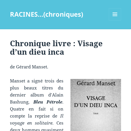
RACINES…(chroniques)
MENU
ET
WIDGETS
Chronique livre : Visage
d’un dieu inca
de Gérard Manset.
Manset a signé trois des
plus beaux titres du
dernier album d’Alain
Bashung,
Bleu Pétrole
.
Quatre en fait si on
compte la reprise de
Il
voyage en solitaire
. Ces
deux hommes quasiment