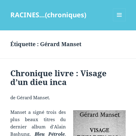
RACINES…(chroniques)
MENU
ET
WIDGETS
Étiquette :
Gérard Manset
Chronique livre : Visage
d’un dieu inca
de Gérard Manset.
Manset a signé trois des
plus beaux titres du
dernier album d’Alain
Bashung,
Bleu Pétrole
.