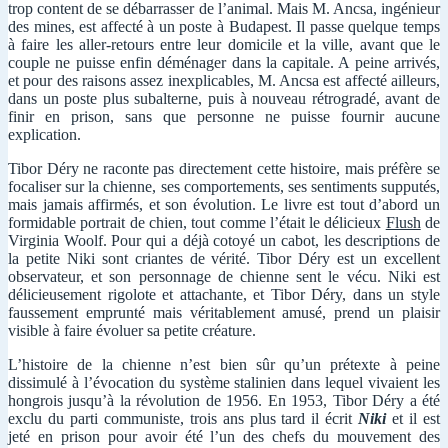
trop content de se débarrasser de l’animal. Mais M. Ancsa, ingénieur
des mines, est affecté à un poste à Budapest. Il passe quelque temps
à faire les aller-retours entre leur domicile et la ville, avant que le
couple ne puisse enfin déménager dans la capitale. A peine arrivés,
et pour des raisons assez inexplicables, M. Ancsa est affecté ailleurs,
dans un poste plus subalterne, puis à nouveau rétrogradé, avant de
finir en prison, sans que personne ne puisse fournir aucune
explication.
Tibor Déry ne raconte pas directement cette histoire, mais préfère se
focaliser sur la chienne, ses comportements, ses sentiments supputés,
mais jamais affirmés, et son évolution. Le livre est tout d’abord un
formidable portrait de chien, tout comme l’était le délicieux
Flush
de
Virginia Woolf. Pour qui a déjà cotoyé un cabot, les descriptions de
la petite Niki sont criantes de vérité. Tibor Déry est un excellent
observateur, et son personnage de chienne sent le vécu. Niki est
délicieusement rigolote et attachante, et Tibor Déry, dans un style
faussement emprunté mais véritablement amusé, prend un plaisir
visible à faire évoluer sa petite créature.
L’histoire de la chienne n’est bien sûr qu’un prétexte à peine
dissimulé à l’évocation du système stalinien dans lequel vivaient les
hongrois jusqu’à la révolution de 1956. En 1953, Tibor Déry a été
exclu du parti communiste, trois ans plus tard il écrit
Niki
et il est
jeté en prison pour avoir été l’un des chefs du mouvement des