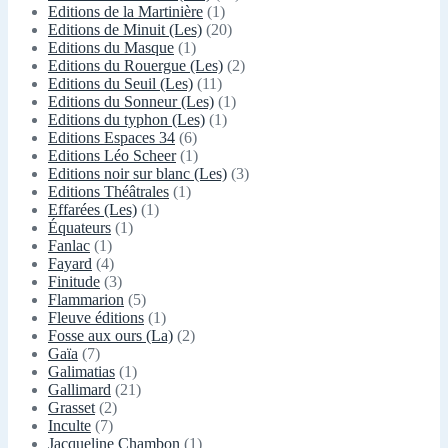
Editions de la Martinière
(1)
Editions de Minuit (Les)
(20)
Editions du Masque
(1)
Editions du Rouergue (Les)
(2)
Editions du Seuil (Les)
(11)
Editions du Sonneur (Les)
(1)
Editions du typhon (Les)
(1)
Editions Espaces 34
(6)
Editions Léo Scheer
(1)
Editions noir sur blanc (Les)
(3)
Editions Théâtrales
(1)
Effarées (Les)
(1)
Équateurs
(1)
Fanlac
(1)
Fayard
(4)
Finitude
(3)
Flammarion
(5)
Fleuve éditions
(1)
Fosse aux ours (La)
(2)
Gaïa
(7)
Galimatias
(1)
Gallimard
(21)
Grasset
(2)
Inculte
(7)
Jacqueline Chambon
(1)