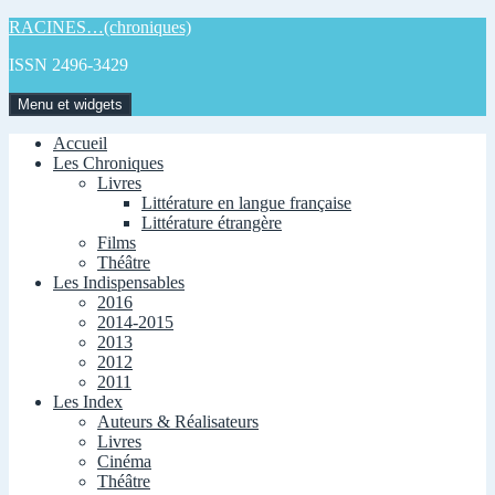
Aller
RACINES…(chroniques)
au
ISSN 2496-3429
contenu
Menu et widgets
Accueil
Les Chroniques
Livres
Littérature en langue française
Littérature étrangère
Films
Théâtre
Les Indispensables
2016
2014-2015
2013
2012
2011
Les Index
Auteurs & Réalisateurs
Livres
Cinéma
Théâtre