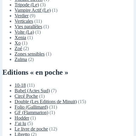
Tripode (Le)
(3)
Vampire Actif (Le)
(1)
Verdier
(9)
Verticales
(11)
Vies parallèles
(1)
Volte (La)
(1)
Xenia
(1)
Xo
(1)
Zoé
(2)
Zones sensibles
(1)
Zulma
(2)
Editions « en poche »
10-18
(11)
Babel (Actes Sud)
(7)
Circé Poche
(1)
Double (Les Editions de Minuit)
(15)
Folio (Gallimard)
(31)
GF (Flammarion)
(1)
Hodder
(1)
J’ai lu
(5)
Le livre de poche
(12)
Libretto
(2)