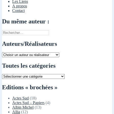
Les Liens
A propos
Contact
Du même auteur :
Rechercher :
Auteurs/Réalisateurs
Toutes les catégories
Toutes
les
catégories
Editions « brochées »
Actes Sud
(18)
Actes Sud – Papiers
(4)
Albin Michel
(13)
Allia
(12)