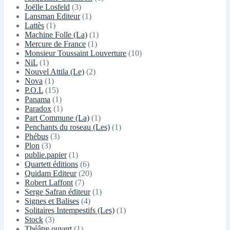
Joëlle Losfeld
(3)
Lansman Editeur
(1)
Lattès
(1)
Machine Folle (La)
(1)
Mercure de France
(1)
Monsieur Toussaint Louverture
(10)
NiL
(1)
Nouvel Attila (Le)
(2)
Nova
(1)
P.O.L
(15)
Panama
(1)
Paradox
(1)
Part Commune (La)
(1)
Penchants du roseau (Les)
(1)
Phébus
(3)
Plon
(3)
publie.papier
(1)
Quartett éditions
(6)
Quidam Editeur
(20)
Robert Laffont
(7)
Serge Safran éditeur
(1)
Signes et Balises
(4)
Solitaires Intempestifs (Les)
(1)
Stock
(3)
Théâtre ouvert
(1)