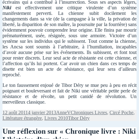
écrivains qui a contribué à l’insurrection. Sous ses aspects légers,
Niki
est effectivement une critique virulente d’un système
manifestement perverti. La chienne subit docilement les
changements dans sa vie (de la campagne à la ville, la privation de
liberté, la disparition de son maître, la poursuite par la fourrière) sans
évidemment pouvoir comprendre leur origine. Elle finira par mourir
prématurément, usée, résignée, sous une armoire. Victoire d’un
système sur les individus qui le subissent. Tout comme la chienne,
les Ancsa sont soumis à l’arbitraire, à l’humiliation, incapables
d’avoir aucune prise sur les événements. Ils subissent, et font tout
pour rester discrets. Leur seul acte de résistante est cette chienne, et
l’affection qu’ils lui portent. Car avoir un chien dans ces temps de
disette est bien un acte de résistance, qui leur sera d’ailleurs
reproché.
Le ton faussement enjoué de Tibor Déry se mue peu à peu en récit
poignant et bouleversant et fait de Niki une véritable petite perle de
résistance et de révolte, un petit canidé de révolution. Un
merveilleux classique.
Publié
Auteur
Catégories
12 août 2011
4 janvier 2013
AnneV
Chroniques Livres
,
Circé Poche
,
le
Mots-
Littérature étrangère
,
Livres 2010
Tibor Déry
clés
Une réflexion sur « Chronique livre : Niki