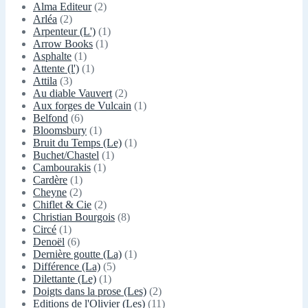
Alma Editeur
(2)
Arléa
(2)
Arpenteur (L')
(1)
Arrow Books
(1)
Asphalte
(1)
Attente (l')
(1)
Attila
(3)
Au diable Vauvert
(2)
Aux forges de Vulcain
(1)
Belfond
(6)
Bloomsbury
(1)
Bruit du Temps (Le)
(1)
Buchet/Chastel
(1)
Cambourakis
(1)
Cardère
(1)
Cheyne
(2)
Chiflet & Cie
(2)
Christian Bourgois
(8)
Circé
(1)
Denoël
(6)
Dernière goutte (La)
(1)
Différence (La)
(5)
Dilettante (Le)
(1)
Doigts dans la prose (Les)
(2)
Editions de l'Olivier (Les)
(11)