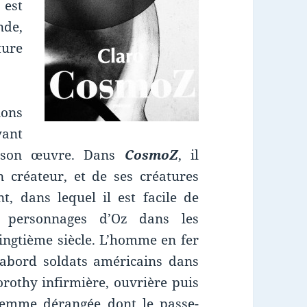
est
nde,
ture
ions
yant
e son œuvre. Dans
CosmoZ
, il
n créateur, et de ses créatures
, dans lequel il est facile de
s personnages d’Oz dans les
ingtième siècle. L’homme en fer
d’abord soldats américains dans
orothy infirmière, ouvrière puis
femme dérangée dont le passe-