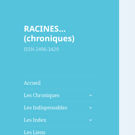
RACINES…
(chroniques)
ISSN 2496-3429
Accueil
ouvrir
Les Chroniques
le
ouvrir
sous-
Les Indispensables
le
menu
ouvrir
sous-
Les Index
le
menu
sous-
Les Liens