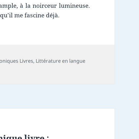
mple, à la noirceur lumineuse.
qu’il me fascine déjà.
oniques Livres
,
Littérature en langue
ique livre :