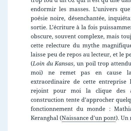
trop fou d’un Oz qui n’est qu’une dan
endormir les masses. L’univers que
poésie noire, désenchantée, inquiét
sortie. L’écriture à la fois puissammen
obscure, souvent complexe, mais to
cette relecture du mythe magnifiqu
laisse peu de repos au lecteur, et le 
(
Loin du Kansas
, un poil trop attend
moi) ne remet pas en cause la 
extraordinaire de cette entreprise 
rejoint pour moi la clique des a
construction tente d’approcher quelq
fonctionnement du monde : Mathi
Keranghal (
Naissance d’un pont
). Un