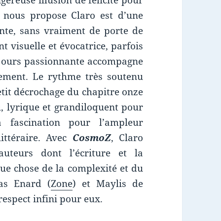
gereuse illusion de félicité pour
 nous propose Claro est d’une
ante, sans vraiment de porte de
t visuelle et évocatrice, parfois
ujours passionnante accompagne
ement. Le rythme très soutenu
petit décrochage du chapitre onze
u, lyrique et grandiloquent pour
fascination pour l’ampleur
littéraire. Avec
CosmoZ
, Claro
uteurs dont l’écriture et la
ue chose de la complexité et du
as Enard (
Zone
) et Maylis de
 respect infini pour eux.