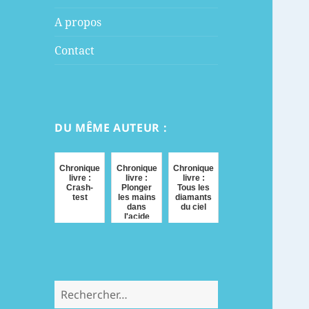
menu
A propos
Contact
DU MÊME AUTEUR :
Chronique
Chronique
Chronique
livre :
livre :
livre :
Crash-
Plonger
Tous les
test
les mains
diamants
dans
du ciel
l'acide
Rechercher :