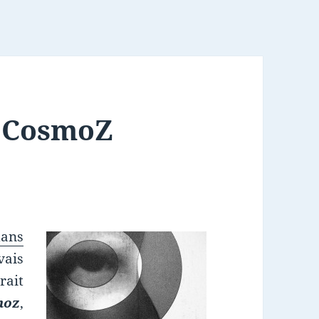
: CosmoZ
dans
vais
rait
moz
,