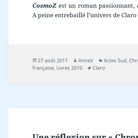
CosmoZ
est un roman passionnant, a
A peine entrebaillé l’univers de Claro 
Publié
Auteur
Catégories
27 août 2011
AnneV
Actes Sud
,
Chr
le
Mots-
française
,
Livres 2010
Claro
clés
Une réflexion sur « Chron