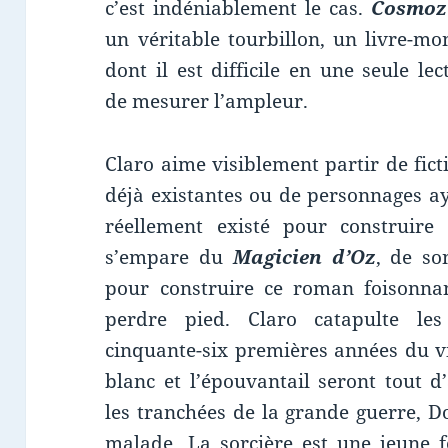
c’est indéniablement le cas.
Cosmoz
un véritable tourbillon, un livre-mo
dont il est difficile en une seule lec
de mesurer l’ampleur.
Claro aime visiblement partir de fict
déjà existantes ou de personnages a
réellement existé pour construir
s’empare du
Magicien d’Oz
, de so
pour construire ce roman foisonnant
perdre pied. Claro catapulte le
cinquante-six premières années du v
blanc et l’épouvantail seront tout 
les tranchées de la grande guerre, D
malade. La sorcière est une jeune 