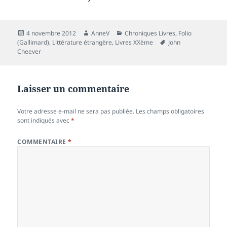
Publié
Auteur
Catégories
4 novembre 2012
AnneV
Chroniques Livres
,
Folio
le
Mots-
(Gallimard)
,
Littérature étrangère
,
Livres XXème
John
clés
Cheever
Laisser un commentaire
Votre adresse e-mail ne sera pas publiée.
Les champs obligatoires
sont indiqués avec
*
COMMENTAIRE
*