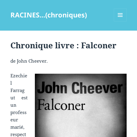
RACINES…(chroniques)
MENU
ET
WIDGETS
Chronique livre : Falconer
de John Cheever.
Ezechie
l
Farrag
ut est
un
profess
eur
marié,
respect