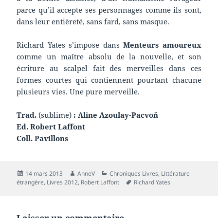
parce qu’il accepte ses personnages comme ils sont,
dans leur entièreté, sans fard, sans masque.
Richard Yates s’impose dans
Menteurs amoureux
comme un maître absolu de la nouvelle, et son
écriture au scalpel fait des merveilles dans ces
formes courtes qui contiennent pourtant chacune
plusieurs vies. Une pure merveille.
Trad.
(sublime)
: Aline Azoulay-Pacvoň
Ed. Robert Laffont
Coll. Pavillons
Publié
Auteur
Catégories
14 mars 2013
AnneV
Chroniques Livres
,
Littérature
le
Mots-
étrangère
,
Livres 2012
,
Robert Laffont
Richard Yates
clés
Laisser un commentaire