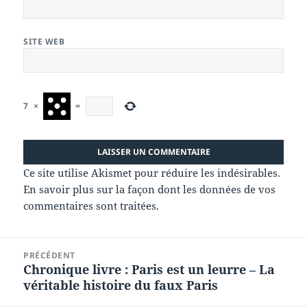
SITE WEB
7
×
=
Ce site utilise Akismet pour réduire les indésirables.
En savoir plus sur la façon dont les données de vos
commentaires sont traitées
.
Navigation
PRÉCÉDENT
de
Chronique livre : Paris est un leurre – La
Article
l’article
véritable histoire du faux Paris
précédent :