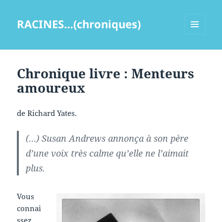
RACINES…(chroniques)
MENU
ET
WIDGETS
Chronique livre : Menteurs
amoureux
de Richard Yates.
(…) Susan Andrews annonça à son père
d’une voix très calme qu’elle ne l’aimait
plus.
Vous
connai
ssez