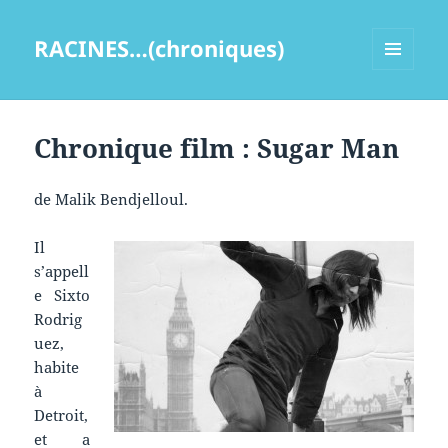
RACINES…(chroniques)
MENU
ET
WIDGETS
Chronique film : Sugar Man
de Malik Bendjelloul.
Il
s’appell
e Sixto
Rodrig
uez,
habite
à
Detroit,
et a