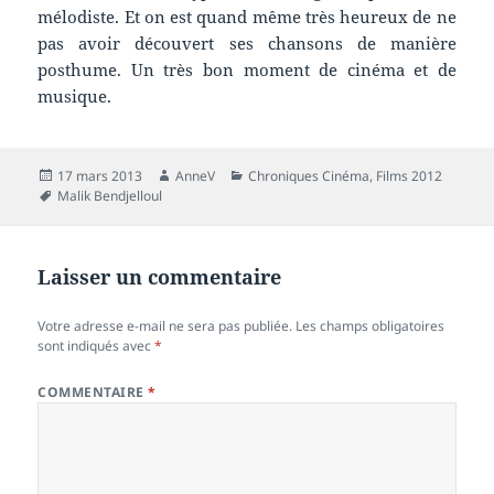
mélodiste. Et on est quand même très heureux de ne
pas avoir découvert ses chansons de manière
posthume. Un très bon moment de cinéma et de
musique.
Publié
Auteur
Catégories
17 mars 2013
AnneV
Chroniques Cinéma
,
Films 2012
le
Mots-
Malik Bendjelloul
clés
Laisser un commentaire
Votre adresse e-mail ne sera pas publiée.
Les champs obligatoires
sont indiqués avec
*
COMMENTAIRE
*