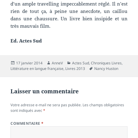
d’un ample travelling impeccablement réglé. Il n’est
rien de tout ça, à peine une anecdote, un caillou
dans une chaussure. Un livre bien insipide et un
très mauvais film.
Ed. Actes Sud
Publié
Auteur
Catégories
17 janvier 2014
AnneV
Actes Sud
,
Chroniques Livres
,
le
Mots-
Littérature en langue française
,
Livres 2013
Nancy Huston
clés
Laisser un commentaire
Votre adresse e-mail ne sera pas publiée.
Les champs obligatoires
sont indiqués avec
*
COMMENTAIRE
*