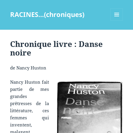
RACINES…(chroniques)
MENU
ET
WIDGETS
Chronique livre : Danse
noire
de Nancy Huston
Nancy Huston fait
partie de mes
grandes
prêtresses de la
littérature, ces
femmes qui
inventent,
malaxent,