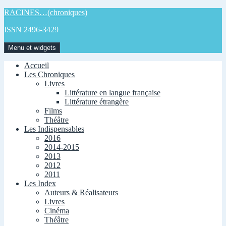
Aller
RACINES…(chroniques)
au
ISSN 2496-3429
contenu
Menu et widgets
Accueil
Les Chroniques
Livres
Littérature en langue française
Littérature étrangère
Films
Théâtre
Les Indispensables
2016
2014-2015
2013
2012
2011
Les Index
Auteurs & Réalisateurs
Livres
Cinéma
Théâtre