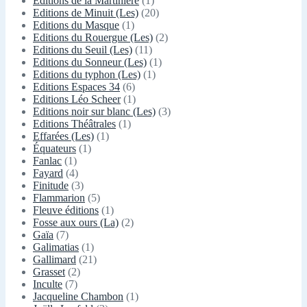
Editions de la Martinière
(1)
Editions de Minuit (Les)
(20)
Editions du Masque
(1)
Editions du Rouergue (Les)
(2)
Editions du Seuil (Les)
(11)
Editions du Sonneur (Les)
(1)
Editions du typhon (Les)
(1)
Editions Espaces 34
(6)
Editions Léo Scheer
(1)
Editions noir sur blanc (Les)
(3)
Editions Théâtrales
(1)
Effarées (Les)
(1)
Équateurs
(1)
Fanlac
(1)
Fayard
(4)
Finitude
(3)
Flammarion
(5)
Fleuve éditions
(1)
Fosse aux ours (La)
(2)
Gaïa
(7)
Galimatias
(1)
Gallimard
(21)
Grasset
(2)
Inculte
(7)
Jacqueline Chambon
(1)