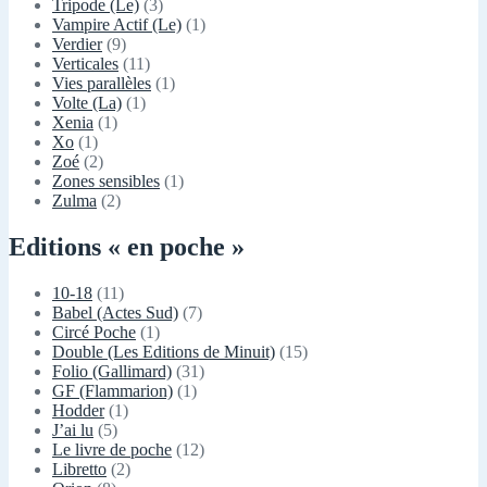
Tripode (Le)
(3)
Vampire Actif (Le)
(1)
Verdier
(9)
Verticales
(11)
Vies parallèles
(1)
Volte (La)
(1)
Xenia
(1)
Xo
(1)
Zoé
(2)
Zones sensibles
(1)
Zulma
(2)
Editions « en poche »
10-18
(11)
Babel (Actes Sud)
(7)
Circé Poche
(1)
Double (Les Editions de Minuit)
(15)
Folio (Gallimard)
(31)
GF (Flammarion)
(1)
Hodder
(1)
J’ai lu
(5)
Le livre de poche
(12)
Libretto
(2)