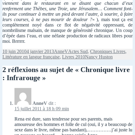
viennent dans le restaurant en se disant que chacun d’eux
renferment une Thèbes, une Troie, une Jérusalem… Comment font-
ils pour continuer à mettre un pied devant l’autre, à sourire, à faire
leurs courses, à ne pas mourir de douleur ?
« ), mais tout ça est
complètement noyé dans ce flot de négativité oppressant, de
nombrilisme malsain, de manque de générosité chronique. Un coup
d’épée dans l’eau, et une néfaste production de radicaux libres pour
moi. Brrrrrr.
Publié
Auteur
Catégories
10 juin 2010
4 janvier 2013
AnneV
Actes Sud
,
Chroniques Livres
,
le
Mots-
Littérature en langue française
,
Livres 2010
Nancy Huston
clés
2 réflexions au sujet de « Chronique livre
: Infrarouge »
AnneV
dit :
15 juillet 2011 à 18 h 09 min
Rena est dure, sans tendresse pour ses parents, mais
amoureuse des hommes et folle de cul (oui, il y a beaucoup de
sexe dans le livre, même pas bandant),……………j’ai juste lu