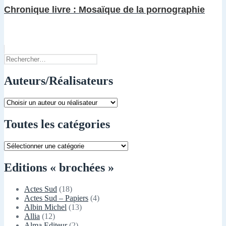
Chronique livre : Mosaïque de la pornographie
Rechercher :
Auteurs/Réalisateurs
Toutes les catégories
Toutes
les
catégories
Editions « brochées »
Actes Sud
(18)
Actes Sud – Papiers
(4)
Albin Michel
(13)
Allia
(12)
Alma Editeur
(2)