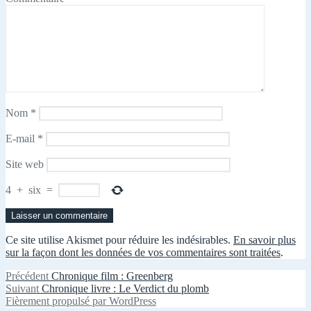
Nom
*
E-mail
*
Site web
4
+
six
=
Ce site utilise Akismet pour réduire les indésirables.
En savoir plus
sur la façon dont les données de vos commentaires sont traitées
.
Navigation
Article
Précédent
Chronique film : Greenberg
Article
précédent :
Suivant
Chronique livre : Le Verdict du plomb
de
suivant :
Fièrement propulsé par WordPress