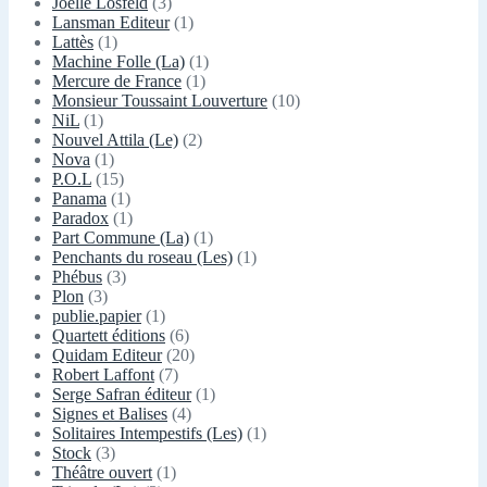
Joëlle Losfeld
(3)
Lansman Editeur
(1)
Lattès
(1)
Machine Folle (La)
(1)
Mercure de France
(1)
Monsieur Toussaint Louverture
(10)
NiL
(1)
Nouvel Attila (Le)
(2)
Nova
(1)
P.O.L
(15)
Panama
(1)
Paradox
(1)
Part Commune (La)
(1)
Penchants du roseau (Les)
(1)
Phébus
(3)
Plon
(3)
publie.papier
(1)
Quartett éditions
(6)
Quidam Editeur
(20)
Robert Laffont
(7)
Serge Safran éditeur
(1)
Signes et Balises
(4)
Solitaires Intempestifs (Les)
(1)
Stock
(3)
Théâtre ouvert
(1)