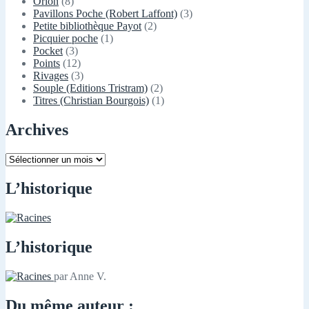
Orion
(8)
Pavillons Poche (Robert Laffont)
(3)
Petite bibliothèque Payot
(2)
Picquier poche
(1)
Pocket
(3)
Points
(12)
Rivages
(3)
Souple (Editions Tristram)
(2)
Titres (Christian Bourgois)
(1)
Archives
Archives
L’historique
L’historique
par Anne V.
Du même auteur :