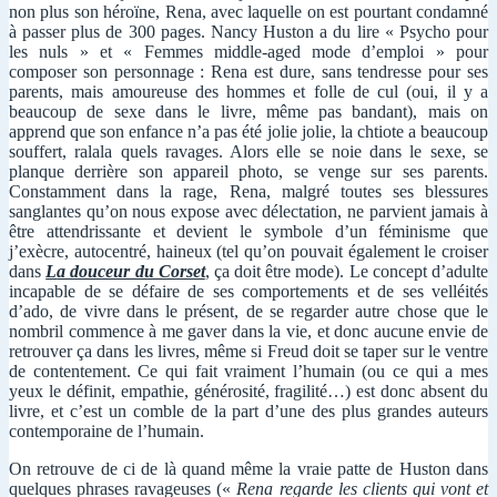
non plus son héroïne, Rena, avec laquelle on est pourtant condamné
à passer plus de 300 pages. Nancy Huston a du lire « Psycho pour
les nuls » et « Femmes middle-aged mode d’emploi » pour
composer son personnage : Rena est dure, sans tendresse pour ses
parents, mais amoureuse des hommes et folle de cul (oui, il y a
beaucoup de sexe dans le livre, même pas bandant), mais on
apprend que son enfance n’a pas été jolie jolie, la chtiote a beaucoup
souffert, ralala quels ravages. Alors elle se noie dans le sexe, se
planque derrière son appareil photo, se venge sur ses parents.
Constamment dans la rage, Rena, malgré toutes ses blessures
sanglantes qu’on nous expose avec délectation, ne parvient jamais à
être attendrissante et devient le symbole d’un féminisme que
j’exècre, autocentré, haineux (tel qu’on pouvait également le croiser
dans
L
a douceur du Corset
, ça doit être mode). Le concept d’adulte
incapable de se défaire de ses comportements et de ses velléités
d’ado, de vivre dans le présent, de se regarder autre chose que le
nombril commence à me gaver dans la vie, et donc aucune envie de
retrouver ça dans les livres, même si Freud doit se taper sur le ventre
de contentement. Ce qui fait vraiment l’humain (ou ce qui a mes
yeux le définit, empathie, générosité, fragilité…) est donc absent du
livre, et c’est un comble de la part d’une des plus grandes auteurs
contemporaine de l’humain.
On retrouve de ci de là quand même la vraie patte de Huston dans
quelques phrases ravageuses («
Rena regarde les clients qui vont et