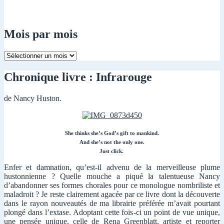
Mois par mois
Mois
par
mois
Chronique livre : Infrarouge
de Nancy Huston.
She thinks she’s God’s gift to mankind.
And she’s not the only one.
Just click.
Enfer et damnation, qu’est-il advenu de la merveilleuse plume
hustonnienne ? Quelle mouche a piqué la talentueuse Nancy
d’abandonner ses formes chorales pour ce monologue nombriliste et
maladroit ? Je reste clairement agacée par ce livre dont la découverte
dans le rayon nouveautés de ma librairie préférée m’avait pourtant
plongé dans l’extase. Adoptant cette fois-ci un point de vue unique,
une pensée unique, celle de Rena Greenblatt, artiste et reporter