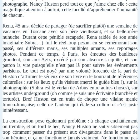
photographe, Nancy Huston perd tout ce que j’aime chez elle : cette
magnifique attention à autrui, cette faculté d’appréhender l’humanité
de chacun.
Rena, 45 ans, décide de partager (de sacrifier plutôt) une semaine de
vacances en Toscane avec son père vieillissant, et sa belle-mère
nunuche. Durant cette pénible escapade, Rena (aidée de son amie
imaginaire Subra…) fuit le réel trop pesant en se remémorant son
passé, ses différents maris, ses multiples amants, ses reportages
photos. Pendant ce temps, à Paris, les émeutes des banlieues
grondent, son ami Aziz, excédé par son absence la quitte, et son
patron la vire puisqu’elle n’est pas là pour suivre les événements
parisiens. Le tout est noyé par une volonté forcenée de la part de
Huston d’affirmer le sérieux de son livre en le bourrant de références
culturelles : sur les lieux qu’ils visitent (merci le guide bleu !), sur la
photographie (Subra est le verlan de Arbus entre autres choses), sur
les artistes underground (oh comme je suis une écrivaine branchée et
torturée). Bref Huston est en train de choper une vilaine manie
franco-française, celle de l’auteur qui étale sa culture et c’est juste
inintéressant.
La construction pose également problème : à chaque enchaînement
on tremble, et on tord le bec, Nancy Huston ne sait visiblement pas
trop comment passer du présent aux divagations dans le passé de
son héroïne, et ça ne fonctionne jamais vraiment. Ne fonctionne pas