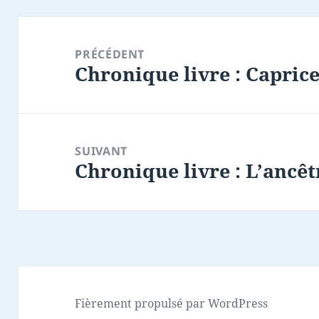
Navigation
de
PRÉCÉDENT
Chronique livre : Caprice
l’article
Article
précédent :
SUIVANT
Chronique livre : L’ancêt
Article
suivant :
Fièrement propulsé par WordPress