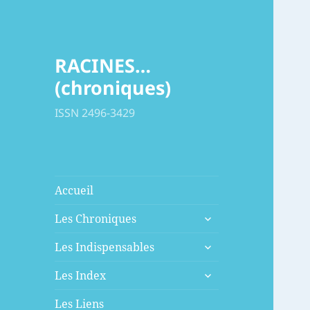
RACINES…
(chroniques)
ISSN 2496-3429
Accueil
ouvrir
Les Chroniques
le
ouvrir
sous-
Les Indispensables
le
menu
ouvrir
sous-
Les Index
le
menu
sous-
Les Liens