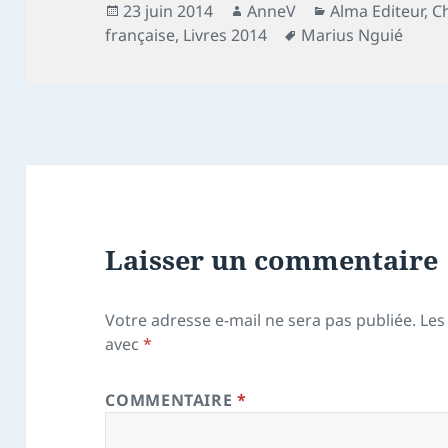
Publié
Auteur
Catégories
23 juin 2014
AnneV
Alma Editeur
,
C
le
Mots-
française
,
Livres 2014
Marius Nguié
clés
Laisser un commentaire
Votre adresse e-mail ne sera pas publiée.
Les
avec
*
COMMENTAIRE
*