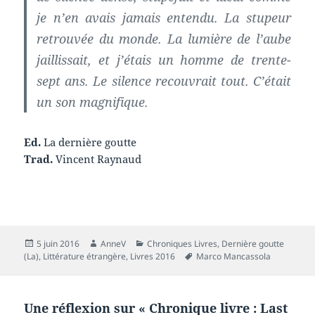
je n’en avais jamais entendu. La stupeur
retrouvée du monde. La lumière de l’aube
jaillissait, et j’étais un homme de trente-
sept ans. Le silence recouvrait tout. C’était
un son magnifique.
Ed.
La dernière goutte
Trad.
Vincent Raynaud
Publié
Auteur
Catégories
5 juin 2016
AnneV
Chroniques Livres
,
Dernière goutte
le
Mots-
(La)
,
Littérature étrangère
,
Livres 2016
Marco Mancassola
clés
Une réflexion sur « Chronique livre : Last