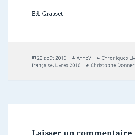
Ed.
Grasset
Publié
Auteur
Catégories
22 août 2016
AnneV
Chroniques Li
le
Mots-
française
,
Livres 2016
Christophe Donner
clés
Laisser un commentaire