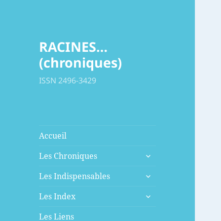
RACINES…
(chroniques)
ISSN 2496-3429
Accueil
ouvrir
Les Chroniques
le
ouvrir
sous-
Les Indispensables
le
menu
ouvrir
sous-
Les Index
le
menu
sous-
Les Liens