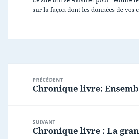
Ce site utilise Akismet pour réduire l
sur la façon dont les données de vos 
Navigation
de
PRÉCÉDENT
Chronique livre: Ensemb
l’article
Article
précédent :
SUIVANT
Chronique livre : La gra
Article