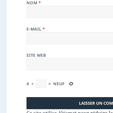
NOM
*
E-MAIL
*
SITE WEB
4
+
=
NEUF