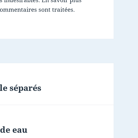
es indésirables.
En savoir plus
commentaires sont traitées
.
le séparés
nde eau