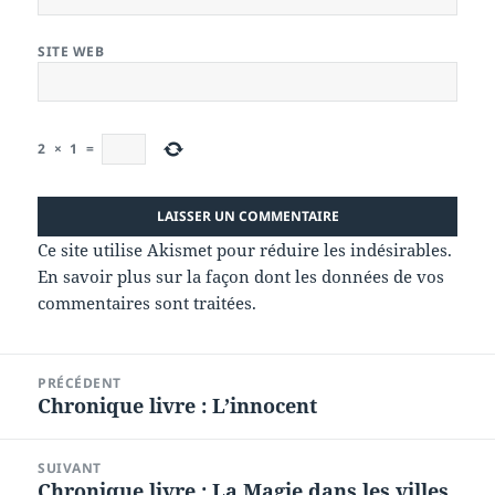
SITE WEB
2
×
1
=
Ce site utilise Akismet pour réduire les indésirables.
En savoir plus sur la façon dont les données de vos
commentaires sont traitées
.
Navigation
PRÉCÉDENT
de
Chronique livre : L’innocent
Article
l’article
précédent :
SUIVANT
Chronique livre : La Magie dans les villes
Article