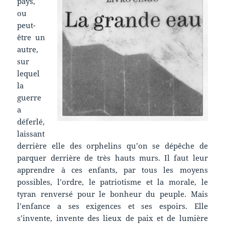
pays,
ou
peut-
être un
autre,
sur
lequel
la
guerre
a
déferlé,
laissant
derrière elle des orphelins qu’on se dépêche de
parquer derrière de très hauts murs. Il faut leur
apprendre à ces enfants, par tous les moyens
possibles, l’ordre, le patriotisme et la morale, le
tyran renversé pour le bonheur du peuple. Mais
l’enfance a ses exigences et ses espoirs. Elle
s’invente, invente des lieux de paix et de lumière