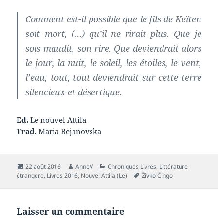
Comment est-il possible que le fils de Keïten
soit mort, (…) qu’il ne rirait plus. Que je
sois maudit, son rire. Que deviendrait alors
le jour, la nuit, le soleil, les étoiles, le vent,
l’eau, tout, tout deviendrait sur cette terre
silencieux et désertique.
Ed.
Le nouvel Attila
Trad.
Maria Bejanovska
Publié
Auteur
Catégories
22 août 2016
AnneV
Chroniques Livres
,
Littérature
le
Mots-
étrangère
,
Livres 2016
,
Nouvel Attila (Le)
Živko Čingo
clés
Laisser un commentaire